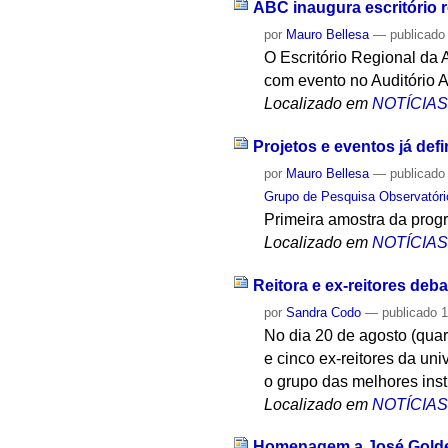
ABC inaugura escritório 
por
Mauro Bellesa
—
publicado
O Escritório Regional da 
com evento no Auditório A
Localizado em
NOTÍCIA
Projetos e eventos já def
por
Mauro Bellesa
—
publicado
Grupo de Pesquisa Observatóri
Primeira amostra da prog
Localizado em
NOTÍCIA
Reitora e ex-reitores deb
por
Sandra Codo
—
publicado
1
No dia 20 de agosto (quar
e cinco ex-reitores da un
o grupo das melhores ins
Localizado em
NOTÍCIA
Homenagem a José Golde