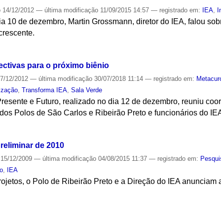
o
14/12/2012
—
última modificação
11/09/2015 14:57
— registrado em:
IEA
,
I
ia 10 de dezembro, Martin Grossmann, diretor do IEA, falou so
crescente.
S
ectivas para o próximo biênio
7/12/2012
—
última modificação
30/07/2018 11:14
— registrado em:
Metacur
lização
,
Transforma IEA
,
Sala Verde
Presente e Futuro, realizado no dia 12 de dezembro, reuniu co
dos Polos de São Carlos e Ribeirão Preto e funcionários do IE
S
reliminar de 2010
15/12/2009
—
última modificação
04/08/2015 11:37
— registrado em:
Pesqui
to
,
IEA
ojetos, o Polo de Ribeirão Preto e a Direção do IEA anunciam a
S