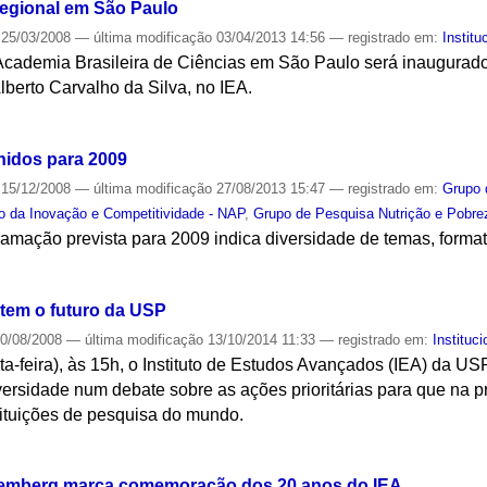
regional em São Paulo
25/03/2008
—
última modificação
03/04/2013 14:56
— registrado em:
Institu
Academia Brasileira de Ciências em São Paulo será inaugurado 
lberto Carvalho da Silva, no IEA.
S
inidos para 2009
15/12/2008
—
última modificação
27/08/2013 15:47
— registrado em:
Grupo 
o da Inovação e Competitividade - NAP
,
Grupo de Pesquisa Nutrição e Pobre
ramação prevista para 2009 indica diversidade de temas, forma
S
atem o futuro da USP
0/08/2008
—
última modificação
13/10/2014 11:33
— registrado em:
Instituci
ta-feira), às 15h, o Instituto de Estudos Avançados (IEA) da USP
iversidade num debate sobre as ações prioritárias para que na
tituições de pesquisa do mundo.
S
mberg marca comemoração dos 20 anos do IEA