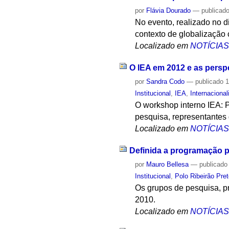
por
Flávia Dourado
—
publicad
No evento, realizado no d
contexto de globalização 
Localizado em
NOTÍCIA
O IEA em 2012 e as persp
por
Sandra Codo
—
publicado
1
Institucional
,
IEA
,
Internaciona
O workshop interno IEA: 
pesquisa, representantes 
Localizado em
NOTÍCIA
Definida a programação p
por
Mauro Bellesa
—
publicado
Institucional
,
Polo Ribeirão Pre
Os grupos de pesquisa, pr
2010.
Localizado em
NOTÍCIA