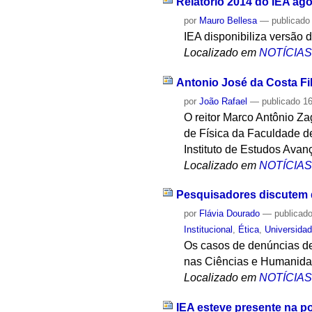
Relatório 2014 do IEA ago
por
Mauro Bellesa
—
publicado
IEA disponibiliza versão d
Localizado em
NOTÍCIA
Antonio José da Costa Fi
por
João Rafael
—
publicado
16
O reitor Marco Antônio Z
de Física da Faculdade d
Instituto de Estudos Ava
Localizado em
NOTÍCIA
Pesquisadores discutem d
por
Flávia Dourado
—
publicad
Institucional
,
Ética
,
Universida
Os casos de denúncias de
nas Ciências e Humanidad
Localizado em
NOTÍCIA
IEA esteve presente na p