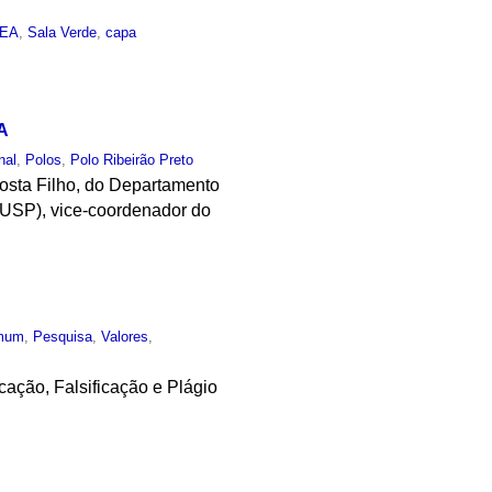
IEA
,
Sala Verde
,
capa
A
nal
,
Polos
,
Polo Ribeirão Preto
osta Filho, do Departamento
-USP), vice-coordenador do
mum
,
Pesquisa
,
Valores
,
ação, Falsificação e Plágio