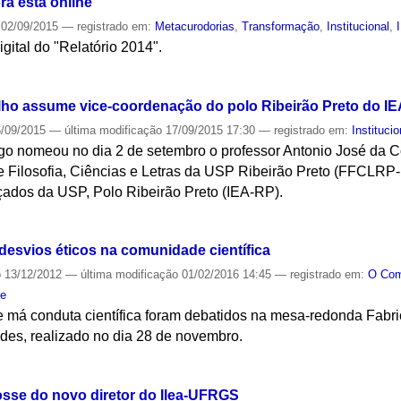
ra está online
02/09/2015
— registrado em:
Metacurodorias
,
Transformação
,
Institucional
,
igital do "Relatório 2014".
S
lho assume vice-coordenação do polo Ribeirão Preto do IE
/09/2015
—
última modificação
17/09/2015 17:30
— registrado em:
Institucio
ago nomeou no dia 2 de setembro o professor Antonio José da C
e Filosofia, Ciências e Letras da USP Ribeirão Preto (FFCLRP
nçados da USP, Polo Ribeirão Preto (IEA-RP).
S
esvios éticos na comunidade científica
o
13/12/2012
—
última modificação
01/02/2016 14:45
— registrado em:
O Co
de
 má conduta científica foram debatidos na mesa-redonda Fabric
es, realizado no dia 28 de novembro.
S
osse do novo diretor do Ilea-UFRGS