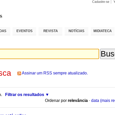
Cadastre-se
Busca
Busca
Avançad
OAS
EVENTOS
REVISTA
NOTÍCIAS
MIDIATECA
sca
Assinar um RSS sempre atualizado.
o.
Filtrar os resultados
Ordenar por
relevância
·
data (mais re