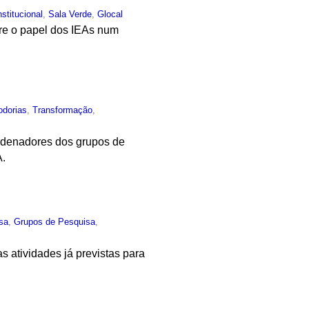
nstitucional
,
Sala Verde
,
Glocal
bre o papel dos IEAs num
odorias
,
Transformação
,
ordenadores dos grupos de
A.
sa
,
Grupos de Pesquisa
,
s atividades já previstas para