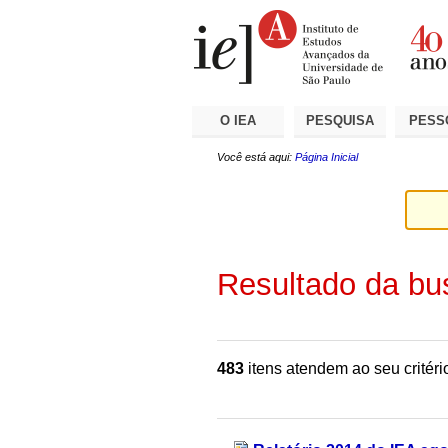
Ir
Ferramentas
Seções
para
Pessoais
o
conteúdo.
|
Ir
para
a
O IEA
PESQUISA
PESS
navegação
Você está aqui:
Página Inicial
Resultado da bu
483
itens atendem ao seu critéri