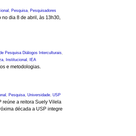
cional
,
Pesquisa
,
Pesquisadores
no dia 8 de abril, às 13h30,
de Pesquisa Diálogos Interculturais
,
za
,
Institucional
,
IEA
tos e metodologias.
onal
,
Pesquisa
,
Universidade
,
USP
 reúne a reitora Suely Vilela
 próxima década a USP integre