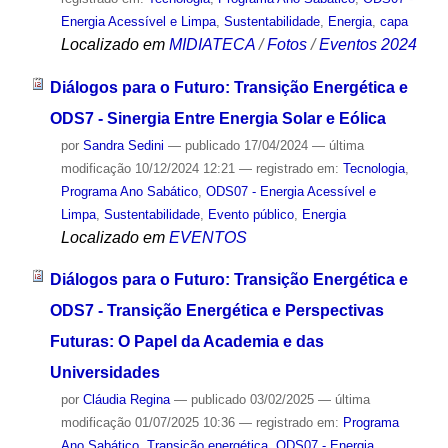
Energia Acessível e Limpa
,
Sustentabilidade
,
Energia
,
capa
Localizado em
MIDIATECA
/
Fotos
/
Eventos 2024
Diálogos para o Futuro: Transição Energética e
ODS7 - Sinergia Entre Energia Solar e Eólica
por
Sandra Sedini
—
publicado
17/04/2024
—
última
modificação
10/12/2024 12:21
— registrado em:
Tecnologia
,
Programa Ano Sabático
,
ODS07 - Energia Acessível e
Limpa
,
Sustentabilidade
,
Evento público
,
Energia
Localizado em
EVENTOS
Diálogos para o Futuro: Transição Energética e
ODS7 - Transição Energética e Perspectivas
Futuras: O Papel da Academia e das
Universidades
por
Cláudia Regina
—
publicado
03/02/2025
—
última
modificação
01/07/2025 10:36
— registrado em:
Programa
Ano Sabático
,
Transição energética
,
ODS07 - Energia