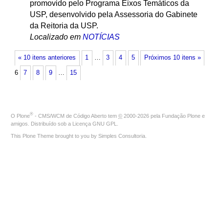
promovido pelo Programa Eixos Temáticos da
USP, desenvolvido pela Assessoria do Gabinete
da Reitoria da USP.
Localizado em
NOTÍCIAS
« 10 itens anteriores
1
…
3
4
5
Próximos 10 itens »
6
7
8
9
…
15
®
O
Plone
- CMS/WCM de Código Aberto
tem
©
2000-2026 pela
Fundação Plone
e
amigos. Distribuído sob a
Licença GNU GPL
.
This Plone Theme brought to you by
Simples Consultoria
.