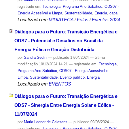
registrado em:
Tecnologia
,
Programa Ano Sabático
,
ODS07 -
Energia Acessível e Limpa
,
Sustentabilidade
,
Energia
,
capa
Localizado em
MIDIATECA
/
Fotos
/
Eventos 2024
Diálogos para o Futuro: Transição Energética e
ODS7 - Potencial e Desafios no Brasil da
Energia Eólica e Geração Distribuída
por
Sandra Sedini
—
publicado
17/04/2024
—
última
modificação
10/12/2024 14:21
— registrado em:
Tecnologia
,
Programa Ano Sabático
,
ODS07 - Energia Acessível e
Limpa
,
Sustentabilidade
,
Evento público
,
Energia
Localizado em
EVENTOS
Diálogos para o Futuro: Transição Energética e
ODS7 - Sinergia Entre Energia Solar e Eólica -
11/07/2024
por
Maria Leonor de Calasans
—
publicado
09/08/2024
—
registrado em:
Tecnologia
,
Programa Ano Sabático
,
ODS07 -