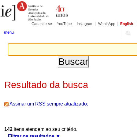
Ir
Ferramentas
Seções
para
Pessoais
o
conteúdo.
|
Cadastre-se
YouTube
Instagram
WhatsApp
English
Ir
para
menu
a
navegação
Resultado da busca
Assinar um RSS sempre atualizado.
142
itens atendem ao seu critério.
Filtrar os resultados