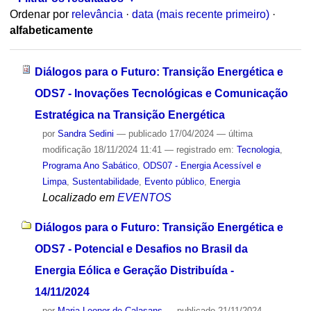
Ordenar por
relevância
·
data (mais recente primeiro)
·
alfabeticamente
Diálogos para o Futuro: Transição Energética e
ODS7 - Inovações Tecnológicas e Comunicação
Estratégica na Transição Energética
por
Sandra Sedini
—
publicado
17/04/2024
—
última
modificação
18/11/2024 11:41
— registrado em:
Tecnologia
,
Programa Ano Sabático
,
ODS07 - Energia Acessível e
Limpa
,
Sustentabilidade
,
Evento público
,
Energia
Localizado em
EVENTOS
Diálogos para o Futuro: Transição Energética e
ODS7 - Potencial e Desafios no Brasil da
Energia Eólica e Geração Distribuída -
14/11/2024
por
Maria Leonor de Calasans
—
publicado
21/11/2024
—