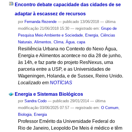
Encontro debate capacidade das cidades de se
adaptar à escassez de recursos
por
Fernanda Rezende
—
publicado
13/06/2018
—
última
modificação
21/06/2018 15:30
— registrado em:
Grupo de
Pesquisa Meio Ambiente e Sociedade
,
Energia
,
Ciências
Naturais
,
Alimentos
,
Clima
,
Água
,
capa
Resiliência Urbana no Contexto do Nexo Água,
Energia e Alimentos acontece no dia 28 de junho,
às 14h, e faz parte do projeto ResNexus, uma
parceria entre a USP, e as Universidades de
Wageningen, Holanda, e de Sussex, Reino Unido.
Localizado em
NOTÍCIAS
Energia e Sistemas Biológicos
por
Sandra Codo
—
publicado
29/01/2014
—
última
modificação
03/06/2025 07:57
— registrado em:
O Comum
,
Biologia
,
Energia
Professor Emérito da Universidade Federal do
Rio de Janeiro, Leopoldo De Meis é médico e têm