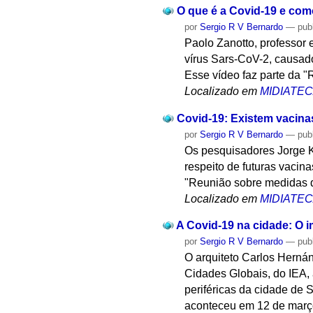
O que é a Covid-19 e como
por
Sergio R V Bernardo
—
pub
Paolo Zanotto, professor 
vírus Sars-CoV-2, causad
Esse vídeo faz parte da 
Localizado em
MIDIATE
Covid-19: Existem vacina
por
Sergio R V Bernardo
—
pub
Os pesquisadores Jorge K
respeito de futuras vacin
"Reunião sobre medidas 
Localizado em
MIDIATE
A Covid-19 na cidade: O 
por
Sergio R V Bernardo
—
pub
O arquiteto Carlos Herná
Cidades Globais, do IEA,
periféricas da cidade de
aconteceu em 12 de març