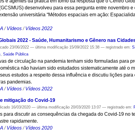
es e agentes da prática em torno da resposta que o Centro Glo
 (GCSMUS) desenvolveu para essa pergunta entre novembro e 
extensão universitária “Métodos espaciais em ação: Espacialid
CA
/
Vídeos
/
Vídeos 2022
lobais 2022 - Saúde, Humanitarismo e Gênero nas Cidade
icado
23/06/2022
—
última modificação
15/09/2022 15:38
— registrado em:
S
s
,
Saúde Pública
ivas de circulação na pandemia tenham sido formuladas para pr
a doméstica não haviam sido estudados sistematicamente até o 
seus estudos a respeito dessa influência e discutiu lições par
uras pandemias.
CA
/
Vídeos
/
Vídeos 2022
e mitigação do Covid-19
licado
16/03/2020
—
última modificação
20/03/2020 13:07
— registrado em:
 para discutir as consequências da chegada do Covid-19 no terr
astre rapidamente.
CA
/
Vídeos
/
Vídeos 2020