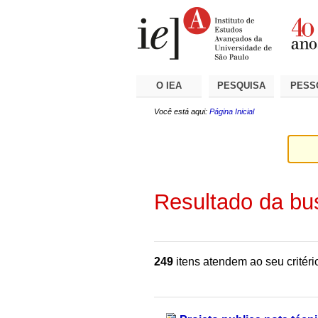
Ir
Ferramentas
Seções
para
Pessoais
o
conteúdo.
|
Ir
para
a
O IEA
PESQUISA
PESS
navegação
Você está aqui:
Página Inicial
Resultado da bu
249
itens atendem ao seu critéri