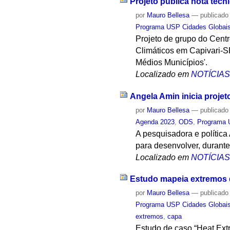
Projeto publica nota técn
por
Mauro Bellesa
—
publicado
Programa USP Cidades Globai
Projeto de grupo do Cent
Climáticos em Capivari-S
Médios Municípios'.
Localizado em
NOTÍCIA
Angela Amin inicia proje
por
Mauro Bellesa
—
publicado
Agenda 2023
,
ODS
,
Programa 
A pesquisadora e polític
para desenvolver, durante
Localizado em
NOTÍCIA
Estudo mapeia extremos d
por
Mauro Bellesa
—
publicado
Programa USP Cidades Globai
extremos
,
capa
Estudo de caso “Heat Ext