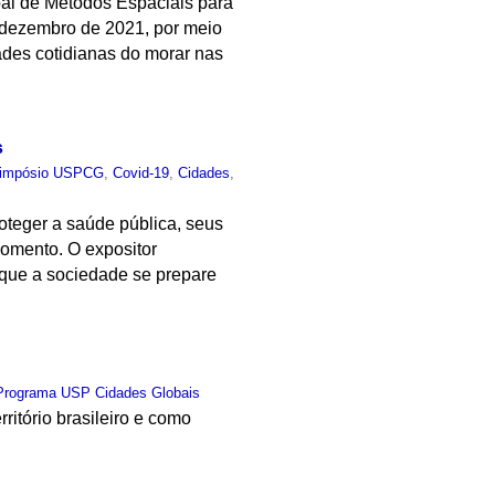
bal de Métodos Espaciais para
dezembro de 2021, por meio
ades cotidianas do morar nas
s
impósio USPCG
,
Covid-19
,
Cidades
,
oteger a saúde pública, seus
momento. O expositor
a que a sociedade se prepare
Programa USP Cidades Globais
itório brasileiro e como