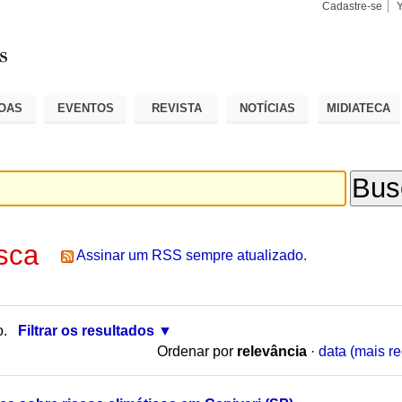
Cadastre-se
Busca
Busca
Avançad
OAS
EVENTOS
REVISTA
NOTÍCIAS
MIDIATECA
sca
Assinar um RSS sempre atualizado.
o.
Filtrar os resultados
Ordenar por
relevância
·
data (mais re