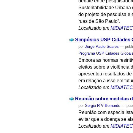
debate entre pesquisador
Sustentabilidade Urbana
do projeto de pesquisa e 
ruas de São Paulo”.
Localizado em
MIDIATE
Simpósios USP Cidades G
por
Jorge Paulo Soares
—
publ
Programa USP Cidades Globai
Embora as normas restrit
efeitos sobre a violênci
apresentou resultados de 
em relação a isso em fut
Localizado em
MIDIATE
Reunião sobre medidas d
por
Sergio R V Bernardo
—
pub
Reunião com especialistas
evitar que a doença se al
Localizado em
MIDIATE