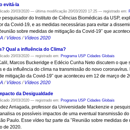
 evitá-la
licado
20/03/2020
—
última modificação
20/03/2020 17:25
— registrado em:
e pesquisador do Instituto de Ciências Biomédicas da USP, exp
or da Covid-19, e as medidas necessárias para evitar a dissem
"Reunião sobre medidas de mitigação da Covid-19" que aconte
CA
/
Vídeos
/
Vídeos 2020
s? Qual a influência do Clima?
licado
20/03/2020
— registrado em:
Programa USP Cidades Globais
alil, Marcos Buckeridge e Edécio Cunha Neto discutem o que 
as e da influência do clima na transmissão do novo coronavírus.
de mitigação da Covid-19" que aconteceu em 12 de março de 2
CA
/
Vídeos
/
Vídeos 2020
impacto da Desigualdade
licado
20/03/2020
— registrado em:
Programa USP Cidades Globais
ndez Arriagada, professor da Universidade Mackenzie e pesq
 analisa os possíveis impactos de uma eventual transmissão do
 São Paulo. Esse vídeo faz parte da "Reunião sobre medidas de
o de 2020.