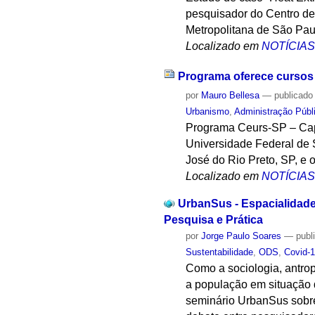
pesquisador do Centro d
Metropolitana de São Pau
Localizado em
NOTÍCIA
Programa oferece cursos 
por
Mauro Bellesa
—
publicado
Urbanismo
,
Administração Públ
Programa Ceurs-SP – Capa
Universidade Federal de 
José do Rio Preto, SP, e 
Localizado em
NOTÍCIA
UrbanSus - Espacialidade
Pesquisa e Prática
por
Jorge Paulo Soares
—
publ
Sustentabilidade
,
ODS
,
Covid-
Como a sociologia, antrop
a população em situação 
seminário UrbanSus sobre