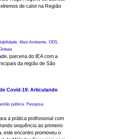
xtremos de calor na Região
tabilidade
,
Meio Ambiente
,
ODS
,
Globais
de, parceria do IEA com a
nicipais da região de São
e Covid-19: Articulando
estão pública
,
Pesquisa
,
ara a prática profissional com
 Dando sequência ao primeiro
a, este encontro promoveu o