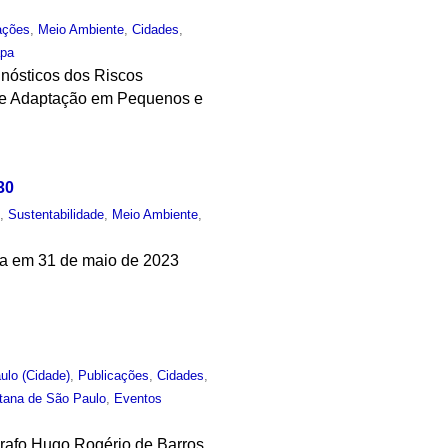
ações
,
Meio Ambiente
,
Cidades
,
apa
gnósticos dos Riscos
 de Adaptação em Pequenos e
30
o
,
Sustentabilidade
,
Meio Ambiente
,
ra em 31 de maio de 2023
ulo (Cidade)
,
Publicações
,
Cidades
,
itana de São Paulo
,
Eventos
grafo Hugo Rogério de Barros,