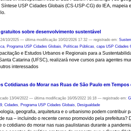
e Síntese USP Cidades Globais (CS-USP-CG) do IEA, mapeia e
lo.
S
gratuitos sobre desenvolvimento sustentável
24/10/2025
—
última modificação
10/02/2026 17:32
— registrado em:
Susten
ica
,
Programa USP Cidades Globais
,
Políticas Públicas
,
capa USP Cidades 
citação e Estudos Urbanos e Regionais para a Sustentabilida
Santa Catarina (UFSC), realizará nove cursos para agentes mu
outros interessados
S
s Cotidianas do Morar nas Ruas de São Paulo em Tempos d
icado
13/04/2022
—
última modificação
16/05/2022 16:18
— registrado em:
G
19
,
Cidades
,
Programa USP Cidades Globais
,
Desigualdade
ologia, geografia, arquitetura e o urbanismo podem contribuir p
de rua – incluindo o recente censo promovido pela prefeitura?
 o cotidiano do morar nas ruas paulistanas durante a pandemi