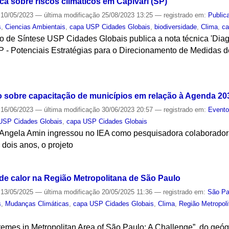
ica sobre riscos climáticos em Capivari (SP)
10/05/2023
—
última modificação
25/08/2023 13:25
— registrado em:
Public
s
,
Ciencias Ambientais
,
capa USP Cidades Globais
,
biodiversidade
,
Clima
,
c
ro de Síntese USP Cidades Globais publica a nota técnica 'Dia
P - Potenciais Estratégias para o Direcionamento de Medidas
S
to sobre capacitação de municípios em relação à Agenda 20
16/06/2023
—
última modificação
30/06/2023 20:57
— registrado em:
Event
USP Cidades Globais
,
capa USP Cidades Globais
a Angela Amin ingressou no IEA como pesquisadora colaborado
 dois anos, o projeto
S
e calor na Região Metropolitana de São Paulo
13/05/2025
—
última modificação
20/05/2025 11:36
— registrado em:
São Pa
s
,
Mudanças Climáticas
,
capa USP Cidades Globais
,
Clima
,
Região Metropol
remes in Metropolitan Area of São Paulo: A Challenge”, do geó