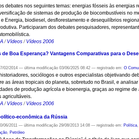
os debates nos seguintes temas: energias fósseis às energias r
iversificação de sistemas de produção de biocombustíveis no m
 Energia, biodiesel, desflorestamento e desequilíbrios regiona
odutiva. Participaram dos debates pesquisadores, representant
utomobilística.
CA
/
Vídeos
/
Vídeos 2006
as de Boa Esperança? Vantagens Comparativas para o Dese
7/02/2014
—
última modificação
03/06/2025 08:42
— registrado em:
O Com
historiadores, sociólogos e outros especialistas objetivando de
 as áreas tropicais do planeta, sobretudo no Brasil, e analisar
idades de produção agrícola e bioenergia, graças ao regime de
 agricultáveis.
CA
/
Vídeos
/
Vídeos 2006
político-econômica da Rússia
0/06/2011
—
última modificação
29/08/2013 14:08
— registrado em:
Política
ação
,
Petróleo