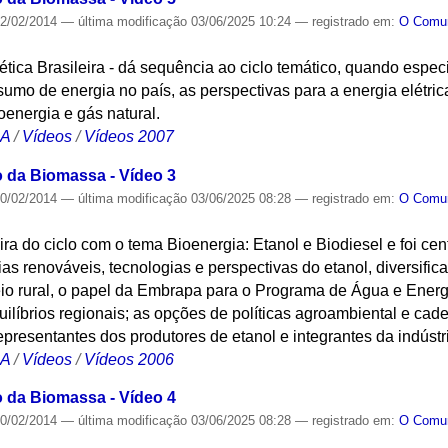
2/02/2014
—
última modificação
03/06/2025 10:24
— registrado em:
O Com
gética Brasileira - dá sequência ao ciclo temático, quando espe
umo de energia no país, as perspectivas para a energia elétric
oenergia e gás natural.
CA
/
Vídeos
/
Vídeos 2007
o da Biomassa - Vídeo 3
0/02/2014
—
última modificação
03/06/2025 08:28
— registrado em:
O Com
eira do ciclo com o tema Bioenergia: Etanol e Biodiesel e foi ce
ias renováveis, tecnologias e perspectivas do etanol, diversif
io rural, o papel da Embrapa para o Programa de Água e Energi
ilíbrios regionais; as opções de políticas agroambiental e cade
presentantes dos produtores de etanol e integrantes da indústri
CA
/
Vídeos
/
Vídeos 2006
o da Biomassa - Vídeo 4
0/02/2014
—
última modificação
03/06/2025 08:28
— registrado em:
O Com