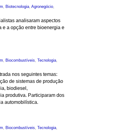
um
,
Biotecnologia
,
Agronegócio
,
cialistas analisaram aspectos
a e a opção entre bioenergia e
um
,
Biocombustíveis
,
Tecnologia
,
ntrada nos seguintes temas:
icação de sistemas de produção
a, biodiesel,
ia produtiva. Participaram dos
a automobilística.
um
,
Biocombustíveis
,
Tecnologia
,