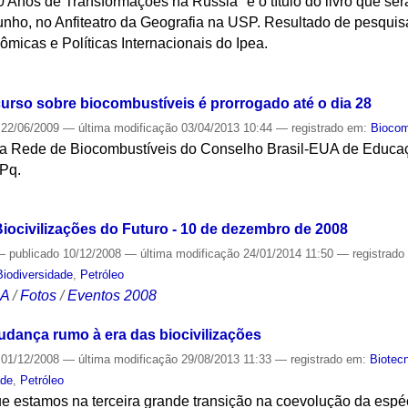
 Anos de Transformações na Rússia" é o título do livro que se
nho, no Anfiteatro da Geografia na USP. Resultado de pesquisa
micas e Políticas Internacionais do Ipea.
S
curso sobre biocombustíveis é prorrogado até o dia 28
22/06/2009
—
última modificação
03/04/2013 10:44
— registrado em:
Biocom
 da Rede de Biocombustíveis do Conselho Brasil-EUA de Educa
Pq.
S
iocivilizações do Futuro - 10 de dezembro de 2008
—
publicado
10/12/2008
—
última modificação
24/01/2014 11:50
— registrad
Biodiversidade
,
Petróleo
CA
/
Fotos
/
Eventos 2008
udança rumo à era das biocivilizações
01/12/2008
—
última modificação
29/08/2013 11:33
— registrado em:
Biotec
ade
,
Petróleo
e estamos na terceira grande transição na coevolução da espé