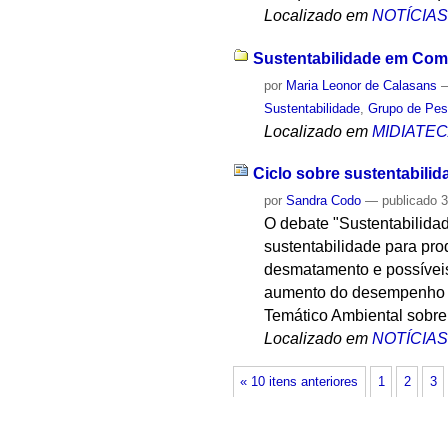
Localizado em
NOTÍCIA
Sustentabilidade em Combu
por
Maria Leonor de Calasans
Sustentabilidade
,
Grupo de Pes
Localizado em
MIDIATE
Ciclo sobre sustentabili
por
Sandra Codo
—
publicado
3
O debate "Sustentabilidad
sustentabilidade para pro
desmatamento e possíveis
aumento do desempenho so
Temático Ambiental sobre
Localizado em
NOTÍCIA
« 10 itens anteriores
1
2
3