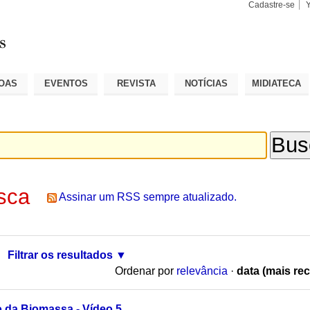
Cadastre-se
Busca
Busca
Avançad
OAS
EVENTOS
REVISTA
NOTÍCIAS
MIDIATECA
sca
Assinar um RSS sempre atualizado.
Filtrar os resultados
Ordenar por
relevância
·
data (mais rec
o da Biomassa - Vídeo 5