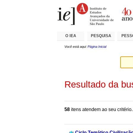
Ir
Ferramentas
Seções
para
Pessoais
o
conteúdo.
|
Ir
para
a
O IEA
PESQUISA
PESS
navegação
Você está aqui:
Página Inicial
Resultado da bu
58
itens atendem ao seu critério.
Ciclo Temático Civilizaçã