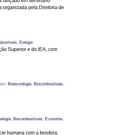
rá lançado em seminário
 organizada pela Diretoria de
bustíveis
,
Energia
ção Superior e do IEA, com
o em:
Biotecnologia
,
Biocombustíveis
,
nologia
,
Biocombustíveis
,
Economia
,
cie humana com a biosfera.