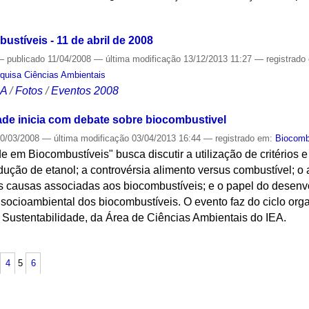
S
stíveis - 11 de abril de 2008
—
publicado
11/04/2008
—
última modificação
13/12/2013 11:27
— registrado
quisa Ciências Ambientais
CA
/
Fotos
/
Eventos 2008
dade inicia com debate sobre biocombustivel
0/03/2008
—
última modificação
03/04/2013 16:44
— registrado em:
Biocomb
e em Biocombustíveis" busca discutir a utilização de critérios 
dução de etanol; a controvérsia alimento versus combustível; o
 causas associadas aos biocombustíveis; e o papel do desenv
cioambiental dos biocombustíveis. O evento faz do ciclo org
 Sustentabilidade, da Área de Ciências Ambientais do IEA.
S
4
5
6