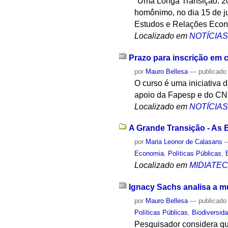
"Uma Longa Transição: 20
homônimo, no dia 15 de ju
Estudos e Relações Econô
Localizado em
NOTÍCIA
Prazo para inscrição em 
por
Mauro Bellesa
—
publicado
O curso é uma iniciativa
apoio da Fapesp e do CN
Localizado em
NOTÍCIA
A Grande Transição - As B
por
Maria Leonor de Calasans
Economia
,
Políticas Públicas
,
Localizado em
MIDIATE
Ignacy Sachs analisa a m
por
Mauro Bellesa
—
publicado
Políticas Públicas
,
Biodiversid
Pesquisador considera qu