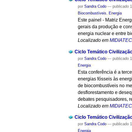
por
Sandra Codo
—
publicado
1
Biocombustíveis
,
Energia
Este painel - Matriz Ener
gerais da produção e cons
energia nuclear e entre bi
Localizado em
MIDIATE
Ciclo Temático Civilizaçã
por
Sandra Codo
—
publicado
1
Energia
Esta conferência é a terc
energias fósseis às energ
de biocombustíveis no me
desflorestamento e desequ
debates pesquisadores, re
Localizado em
MIDIATE
Ciclo Temático Civilizaçã
por
Sandra Codo
—
publicado
1
Energia