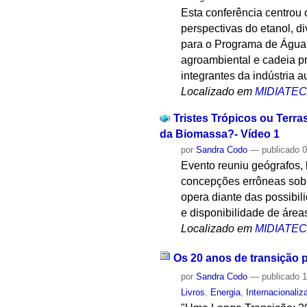
Esta conferência centrou 
perspectivas do etanol, d
para o Programa de Água e
agroambiental e cadeia pr
integrantes da indústria a
Localizado em
MIDIATE
Tristes Trópicos ou Terr
da Biomassa?- Vídeo 1
por
Sandra Codo
—
publicado
0
Evento reuniu geógrafos, 
concepções errôneas sobre
opera diante das possibil
e disponibilidade de áreas
Localizado em
MIDIATE
Os 20 anos de transição 
por
Sandra Codo
—
publicado
1
Livros
,
Energia
,
Internacionaliz