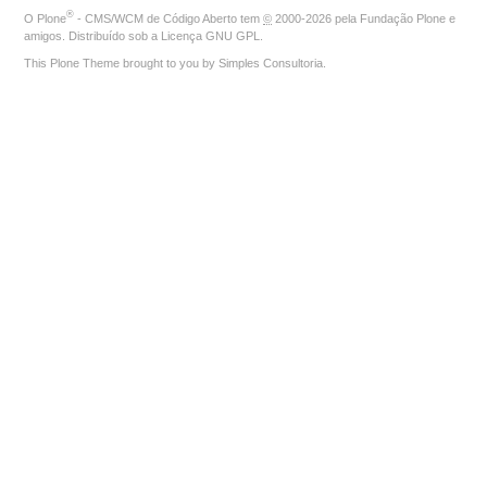
®
O
Plone
- CMS/WCM de Código Aberto
tem
©
2000-2026 pela
Fundação Plone
e
amigos. Distribuído sob a
Licença GNU GPL
.
This Plone Theme brought to you by
Simples Consultoria
.