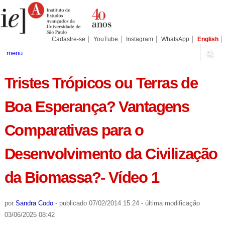
Ir
Ferramentas
Seções
para
Pessoais
o
conteúdo.
|
Cadastre-se
YouTube
Instagram
WhatsApp
English
Ir
para
menu
a
navegação
Tristes Trópicos ou Terras de
Boa Esperança? Vantagens
Comparativas para o
Desenvolvimento da Civilização
da Biomassa?- Vídeo 1
por
Sandra Codo
-
publicado
07/02/2014 15:24
-
última modificação
03/06/2025 08:42