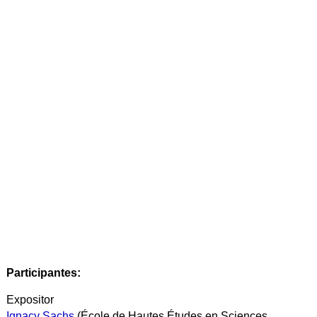
Participantes:
Expositor
Ignacy Sachs
(École de Hautes Études en Sciences