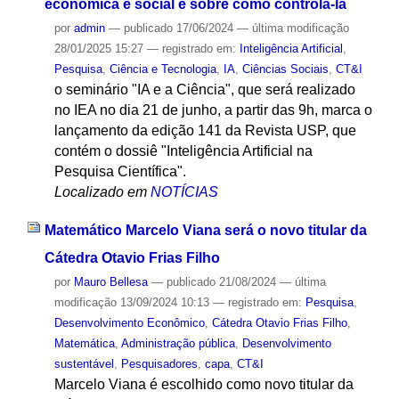
econômica e social e sobre como controlá-la
por
admin
—
publicado
17/06/2024
—
última modificação
28/01/2025 15:27
— registrado em:
Inteligência Artificial
,
Pesquisa
,
Ciência e Tecnologia
,
IA
,
Ciências Sociais
,
CT&I
o seminário "IA e a Ciência", que será realizado
no IEA no dia 21 de junho, a partir das 9h, marca o
lançamento da edição 141 da Revista USP, que
contém o dossiê "Inteligência Artificial na
Pesquisa Científica".
Localizado em
NOTÍCIAS
Matemático Marcelo Viana será o novo titular da
Cátedra Otavio Frias Filho
por
Mauro Bellesa
—
publicado
21/08/2024
—
última
modificação
13/09/2024 10:13
— registrado em:
Pesquisa
,
Desenvolvimento Econômico
,
Cátedra Otavio Frias Filho
,
Matemática
,
Administração pública
,
Desenvolvimento
sustentável
,
Pesquisadores
,
capa
,
CT&I
Marcelo Viana é escolhido como novo titular da