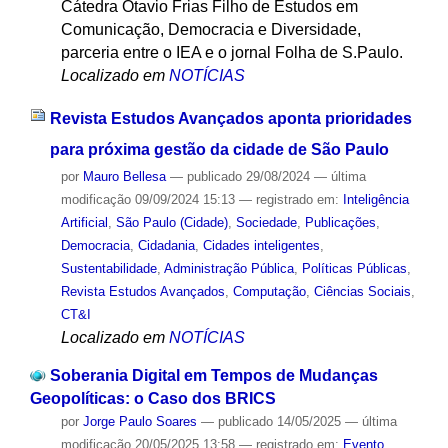
Cátedra Otavio Frias Filho de Estudos em
Comunicação, Democracia e Diversidade,
parceria entre o IEA e o jornal Folha de S.Paulo.
Localizado em
NOTÍCIAS
Revista Estudos Avançados aponta prioridades
para próxima gestão da cidade de São Paulo
por
Mauro Bellesa
—
publicado
29/08/2024
—
última
modificação
09/09/2024 15:13
— registrado em:
Inteligência
Artificial
,
São Paulo (Cidade)
,
Sociedade
,
Publicações
,
Democracia
,
Cidadania
,
Cidades inteligentes
,
Sustentabilidade
,
Administração Pública
,
Políticas Públicas
,
Revista Estudos Avançados
,
Computação
,
Ciências Sociais
,
CT&I
Localizado em
NOTÍCIAS
Soberania Digital em Tempos de Mudanças
Geopolíticas: o Caso dos BRICS
por
Jorge Paulo Soares
—
publicado
14/05/2025
—
última
modificação
20/05/2025 13:58
— registrado em:
Evento