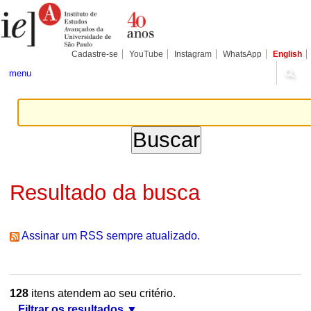
Ir
Ferramentas
Seções
para
Pessoais
o
conteúdo.
|
Cadastre-se
YouTube
Instagram
WhatsApp
English
Ir
para
menu
a
navegação
Resultado da busca
Assinar um RSS sempre atualizado.
128
itens atendem ao seu critério.
Filtrar os resultados