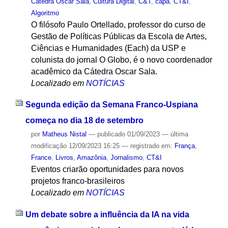
Cátedra Oscar Sala
,
Cultura Digital
,
C&T
,
capa
,
CT&I
,
Algoritmo
O filósofo Paulo Ortellado, professor do curso de
Gestão de Políticas Públicas da Escola de Artes,
Ciências e Humanidades (Each) da USP e
colunista do jornal O Globo, é o novo coordenador
acadêmico da Cátedra Oscar Sala.
Localizado em
NOTÍCIAS
Segunda edição da Semana Franco-Uspiana
começa no dia 18 de setembro
por
Matheus Nistal
—
publicado
01/09/2023
—
última
modificação
12/09/2023 16:25
— registrado em:
França
,
France
,
Livros
,
Amazônia
,
Jornalismo
,
CT&I
Eventos criarão oportunidades para novos
projetos franco-brasileiros
Localizado em
NOTÍCIAS
Um debate sobre a influência da IA na vida