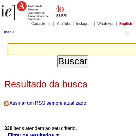
Ir
Ferramentas
Seções
para
Pessoais
o
conteúdo.
|
Cadastre-se
YouTube
Instagram
WhatsApp
English
Ir
para
menu
a
navegação
Resultado da busca
Assinar um RSS sempre atualizado.
330
itens atendem ao seu critério.
Filtrar os resultados