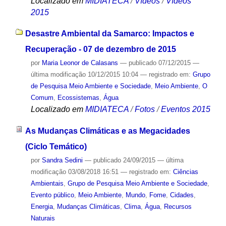
Localizado em
MIDIATECA
/
Vídeos
/
Vídeos
2015
Desastre Ambiental da Samarco: Impactos e
Recuperação - 07 de dezembro de 2015
por
Maria Leonor de Calasans
—
publicado
07/12/2015
—
última modificação
10/12/2015 10:04
— registrado em:
Grupo
de Pesquisa Meio Ambiente e Sociedade
,
Meio Ambiente
,
O
Comum
,
Ecossistemas
,
Água
Localizado em
MIDIATECA
/
Fotos
/
Eventos 2015
As Mudanças Climáticas e as Megacidades
(Ciclo Temático)
por
Sandra Sedini
—
publicado
24/09/2015
—
última
modificação
03/08/2018 16:51
— registrado em:
Ciências
Ambientais
,
Grupo de Pesquisa Meio Ambiente e Sociedade
,
Evento público
,
Meio Ambiente
,
Mundo
,
Fome
,
Cidades
,
Energia
,
Mudanças Climáticas
,
Clima
,
Água
,
Recursos
Naturais