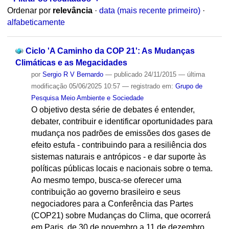
Ordenar por
relevância
·
data (mais recente primeiro)
·
alfabeticamente
Ciclo 'A Caminho da COP 21': As Mudanças
Climáticas e as Megacidades
por
Sergio R V Bernardo
—
publicado
24/11/2015
—
última
modificação
05/06/2025 10:57
— registrado em:
Grupo de
Pesquisa Meio Ambiente e Sociedade
O objetivo desta série de debates é entender,
debater, contribuir e identificar oportunidades para
mudança nos padrões de emissões dos gases de
efeito estufa - contribuindo para a resiliência dos
sistemas naturais e antrópicos - e dar suporte às
políticas públicas locais e nacionais sobre o tema.
Ao mesmo tempo, busca-se oferecer uma
contribuição ao governo brasileiro e seus
negociadores para a Conferência das Partes
(COP21) sobre Mudanças do Clima, que ocorrerá
em Paris, de 30 de novembro a 11 de dezembro.