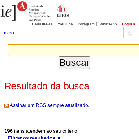
Ir
Ferramentas
Seções
para
Pessoais
o
conteúdo.
|
Cadastre-se
YouTube
Instagram
WhatsApp
English
Ir
para
menu
a
navegação
Resultado da busca
Assinar um RSS sempre atualizado.
196
itens atendem ao seu critério.
Filtrar os resultados