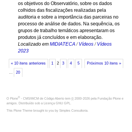
os objetivos do Observatório, sobre os dados
colhidos das fiscalizações realizadas pela
auditoria e sobre a importância das parceiras no
processo de análise de dados. Na sequência, os
grupos de trabalho temáticos apresentaram os
produtos já concluídos e em elaboração.
Localizado em
MIDIATECA
/
Vídeos
/
Vídeos
2023
« 10 itens anteriores
1
2
3
4
5
Próximos 10 itens »
…
20
®
O
Plone
- CMS/WCM de Código Aberto
tem
©
2000-2026 pela
Fundação Plone
e
amigos. Distribuído sob a
Licença GNU GPL
.
This Plone Theme brought to you by
Simples Consultoria
.