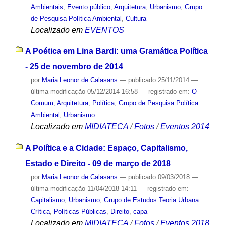
Ambientais
,
Evento público
,
Arquitetura
,
Urbanismo
,
Grupo
de Pesquisa Política Ambiental
,
Cultura
Localizado em
EVENTOS
A Poética em Lina Bardi: uma Gramática Política
- 25 de novembro de 2014
por
Maria Leonor de Calasans
—
publicado
25/11/2014
—
última modificação
05/12/2014 16:58
— registrado em:
O
Comum
,
Arquitetura
,
Política
,
Grupo de Pesquisa Política
Ambiental
,
Urbanismo
Localizado em
MIDIATECA
/
Fotos
/
Eventos 2014
A Política e a Cidade: Espaço, Capitalismo,
Estado e Direito - 09 de março de 2018
por
Maria Leonor de Calasans
—
publicado
09/03/2018
—
última modificação
11/04/2018 14:11
— registrado em:
Capitalismo
,
Urbanismo
,
Grupo de Estudos Teoria Urbana
Crítica
,
Políticas Públicas
,
Direito
,
capa
Localizado em
MIDIATECA
/
Fotos
/
Eventos 2018