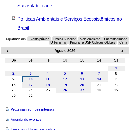
Sustentabilidade
Políticas Ambientais e Serviços Ecossistêmicos no
Brasil
registrado em:
Evento público
Ensino Superior
Meio Ambiente
Sustentabilidade
Urbanismo
Programa USP Cidades Globais
Clima
«
Agosto 2026
»
Do
Se
Te
Qu
Qu
Se
Sa
Agosto
1
2
3
4
5
6
7
8
9
10
11
12
13
14
15
16
17
18
19
20
21
22
23
24
25
26
27
28
29
30
31
Navegação
Próximas reuniões internas
Agenda de eventos
Eventos públicos realizados