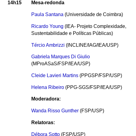
14h15
Mesa-redonda
Paula Santana
(Universidade de Coimbra)
Ricardo Young
(IEA- Projeto Complexidade,
Sustentabilidade e Políticas Públicas)
Tércio Ambrizzi
(INCLINE/IAG/IEA/USP)
Gabriela Marques Di Giulio
(MProASaS/FSP/IEA/USP)
Cleide Lavieri Martins
(PPGSP/FSP/USP)
Helena Ribeiro
(PPG-SGS/FSP/IEA/USP)
Moderadora:
Wanda Risso Gunther
(FSP/USP)
Relatoras:
Débora Sotto
(FSP/USP)