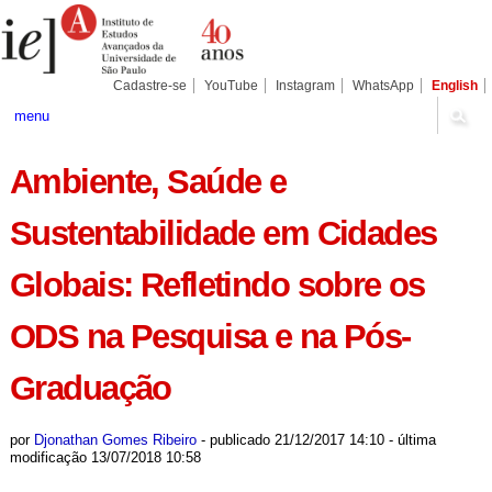
Ir
Ferramentas
Seções
para
Pessoais
o
conteúdo.
|
Cadastre-se
YouTube
Instagram
WhatsApp
English
Ir
para
menu
a
navegação
Ambiente, Saúde e
Sustentabilidade em Cidades
Globais: Refletindo sobre os
ODS na Pesquisa e na Pós-
Graduação
por
Djonathan Gomes Ribeiro
-
publicado
21/12/2017 14:10
-
última
modificação
13/07/2018 10:58