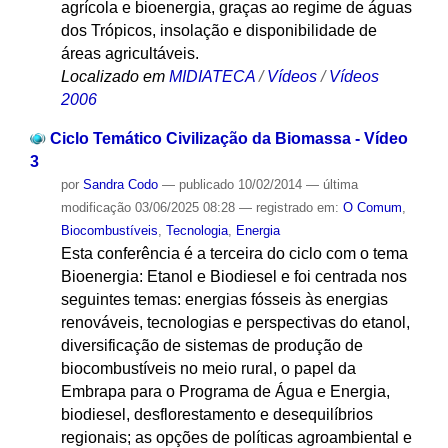
agrícola e bioenergia, graças ao regime de águas
dos Trópicos, insolação e disponibilidade de
áreas agricultáveis.
Localizado em
MIDIATECA
/
Vídeos
/
Vídeos
2006
Ciclo Temático Civilização da Biomassa - Vídeo
3
por
Sandra Codo
—
publicado
10/02/2014
—
última
modificação
03/06/2025 08:28
— registrado em:
O Comum
,
Biocombustíveis
,
Tecnologia
,
Energia
Esta conferência é a terceira do ciclo com o tema
Bioenergia: Etanol e Biodiesel e foi centrada nos
seguintes temas: energias fósseis às energias
renováveis, tecnologias e perspectivas do etanol,
diversificação de sistemas de produção de
biocombustíveis no meio rural, o papel da
Embrapa para o Programa de Água e Energia,
biodiesel, desflorestamento e desequilíbrios
regionais; as opções de políticas agroambiental e