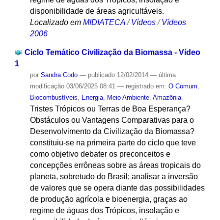
disponibilidade de áreas agricultáveis.
Localizado em
MIDIATECA
/
Vídeos
/
Vídeos
2006
Ciclo Temático Civilização da Biomassa - Vídeo
1
por
Sandra Codo
—
publicado
12/02/2014
—
última
modificação
03/06/2025 08:41
— registrado em:
O Comum
,
Biocombustíveis
,
Energia
,
Meio Ambiente
,
Amazônia
Tristes Trópicos ou Terras de Boa Esperança?
Obstáculos ou Vantagens Comparativas para o
Desenvolvimento da Civilização da Biomassa?
constituiu-se na primeira parte do ciclo que teve
como objetivo debater os preconceitos e
concepções errôneas sobre as áreas tropicais do
planeta, sobretudo do Brasil; analisar a inversão
de valores que se opera diante das possibilidades
de produção agrícola e bioenergia, graças ao
regime de águas dos Trópicos, insolação e