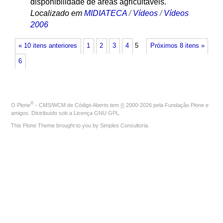
disponibilidade de áreas agricultáveis.
Localizado em
MIDIATECA
/
Vídeos
/
Vídeos
2006
« 10 itens anteriores
1
2
3
4
5
Próximos 8 itens »
6
®
O
Plone
- CMS/WCM de Código Aberto
tem
©
2000-2026 pela
Fundação Plone
e
amigos. Distribuído sob a
Licença GNU GPL
.
This Plone Theme brought to you by
Simples Consultoria
.