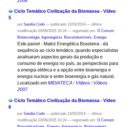
2008
Ciclo Temático Civilização da Biomassa - Vídeo
5
por
Sandra Codo
—
publicado
12/02/2014
—
última
modificação
03/06/2025 10:24
— registrado em:
O Comum
,
Biotecnologia
,
Agronegócio
,
Biocombustíveis
,
Energia
Este painel - Matriz Energética Brasileira - dá
sequência ao ciclo temático, quando especialistas
analisaram aspectos gerais da produção e
consumo de energia no país, as perspectivas para
a energia elétrica e a opção entre bioenergia e
energia nuclear e entre bioenergia e gás natural.
Localizado em
MIDIATECA
/
Vídeos
/
Vídeos
2007
Ciclo Temático Civilização da Biomassa - Vídeo
6
por
Sandra Codo
—
publicado
13/02/2014
—
última
modificação
03/06/2025 10:24
— registrado em:
O Comum
,
Biocombustíveis
,
Energia
,
Agronegócio
,
Biotecnologia