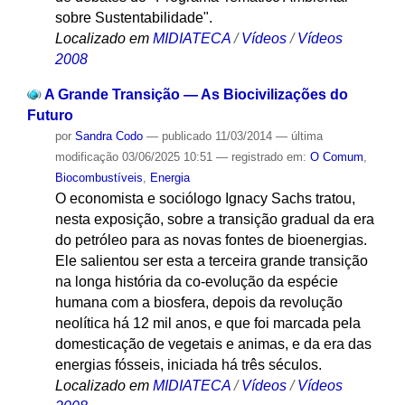
sobre Sustentabilidade".
Localizado em
MIDIATECA
/
Vídeos
/
Vídeos
2008
A Grande Transição — As Biocivilizações do
Futuro
por
Sandra Codo
—
publicado
11/03/2014
—
última
modificação
03/06/2025 10:51
— registrado em:
O Comum
,
Biocombustíveis
,
Energia
O economista e sociólogo Ignacy Sachs tratou,
nesta exposição, sobre a transição gradual da era
do petróleo para as novas fontes de bioenergias.
Ele salientou ser esta a terceira grande transição
na longa história da co-evolução da espécie
humana com a biosfera, depois da revolução
neolítica há 12 mil anos, e que foi marcada pela
domesticação de vegetais e animas, e da era das
energias fósseis, iniciada há três séculos.
Localizado em
MIDIATECA
/
Vídeos
/
Vídeos