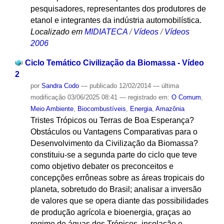
pesquisadores, representantes dos produtores de
etanol e integrantes da indústria automobilística.
Localizado em
MIDIATECA
/
Vídeos
/
Vídeos
2006
Ciclo Temático Civilização da Biomassa - Vídeo
2
por
Sandra Codo
—
publicado
12/02/2014
—
última
modificação
03/06/2025 08:41
— registrado em:
O Comum
,
Meio Ambiente
,
Biocombustíveis
,
Energia
,
Amazônia
Tristes Trópicos ou Terras de Boa Esperança?
Obstáculos ou Vantagens Comparativas para o
Desenvolvimento da Civilização da Biomassa?
constituiu-se a segunda parte do ciclo que teve
como objetivo debater os preconceitos e
concepções errôneas sobre as áreas tropicais do
planeta, sobretudo do Brasil; analisar a inversão
de valores que se opera diante das possibilidades
de produção agrícola e bioenergia, graças ao
regime de águas dos Trópicos, insolação e