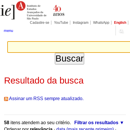
Ir
Ferramentas
Seções
para
Pessoais
o
conteúdo.
|
Cadastre-se
YouTube
Instagram
WhatsApp
English
Ir
para
menu
a
navegação
Resultado da busca
Assinar um RSS sempre atualizado.
58
itens atendem ao seu critério.
Filtrar os resultados
Ordenar por
relevância
·
data (mais recente primeiro)
·