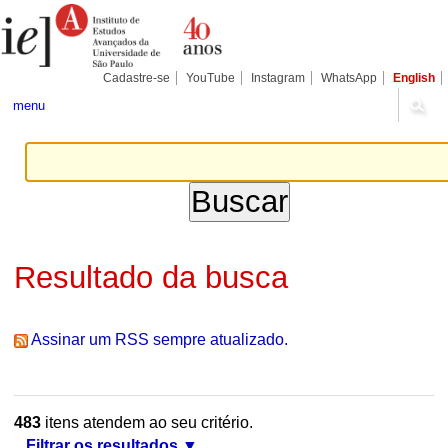
Ir
Ferramentas
Seções
para
Pessoais
o
conteúdo.
|
Cadastre-se
YouTube
Instagram
WhatsApp
English
Ir
para
menu
a
navegação
Resultado da busca
Assinar um RSS sempre atualizado.
483
itens atendem ao seu critério.
Filtrar os resultados