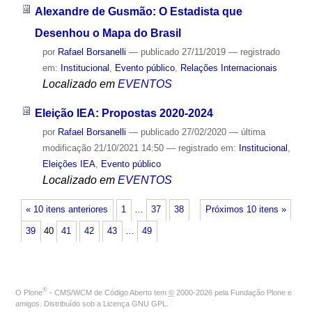
Alexandre de Gusmão: O Estadista que
Desenhou o Mapa do Brasil
por
Rafael Borsanelli
—
publicado
27/11/2019
— registrado
em:
Institucional
,
Evento público
,
Relações Internacionais
Localizado em
EVENTOS
Eleição IEA: Propostas 2020-2024
por
Rafael Borsanelli
—
publicado
27/02/2020
—
última
modificação
21/10/2021 14:50
— registrado em:
Institucional
,
Eleições IEA
,
Evento público
Localizado em
EVENTOS
« 10 itens anteriores
1
…
37
38
Próximos 10 itens »
39
40
41
42
43
…
49
®
O
Plone
- CMS/WCM de Código Aberto
tem
©
2000-2026 pela
Fundação Plone
e
amigos. Distribuído sob a
Licença GNU GPL
.