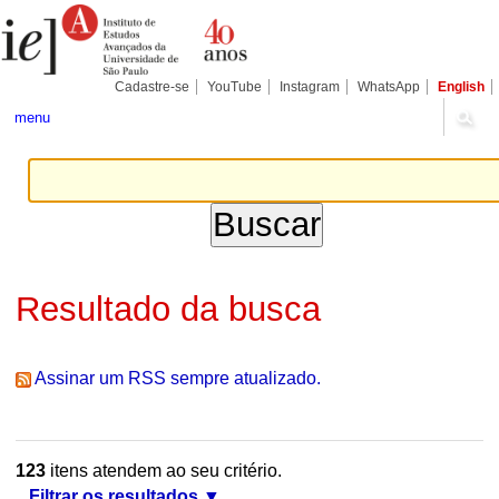
Ir
Ferramentas
Seções
para
Pessoais
o
conteúdo.
|
Cadastre-se
YouTube
Instagram
WhatsApp
English
Ir
para
menu
a
navegação
Resultado da busca
Assinar um RSS sempre atualizado.
123
itens atendem ao seu critério.
Filtrar os resultados