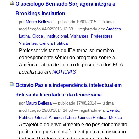
O sociólogo Bernardo Sorj agora integra a
Brookings Institution
por
Mauro Bellesa
—
publicado
19/01/2015
—
última
modificação
04/02/2016 12:33
— registrado em:
América
Latina
,
Glocal
,
Institucional
,
Visitantes
,
Professores
Visitantes
,
Ciência Política
Professor visitante do IEA torna-se membro
correspondente sênior do programa sobre a
América Latina de centro de pesquisa dos EUA.
Localizado em
NOTÍCIAS
Octavio Paz e a independência intelectual em
defesa da liberdade e da democracia
por
Mauro Bellesa
—
publicado
17/08/2014
—
última
modificação
29/08/2014 14:50
— registrado em:
Evento
,
Política
,
Glocal
,
América Latina
,
Ciência Política
,
México
A trajetória do envolvimento e do posicionamento
político do poeta, ensaísta e diplomata mexicano
Octavio Paz foi o tema da conferência de