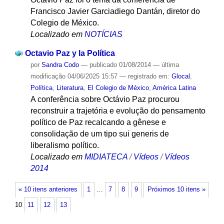
Francisco Javier Garciadiego Dantán, diretor do
Colegio de México.
Localizado em
NOTÍCIAS
Octavio Paz y la Política
por
Sandra Codo
—
publicado
01/08/2014
—
última
modificação
04/06/2025 15:57
— registrado em:
Glocal
,
Política
,
Literatura
,
El Colegio de México
,
América Latina
A conferência sobre Octávio Paz procurou
reconstruir a trajetória e evolução do pensamento
político de Paz recalcando a gênese e
consolidação de um tipo sui generis de
liberalismo político.
Localizado em
MIDIATECA
/
Vídeos
/
Vídeos
2014
« 10 itens anteriores
1
…
7
8
9
Próximos 10 itens »
10
11
12
13