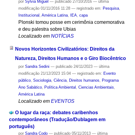
por
Sylvia Miguel
—
publicado
27/10/2016
—
última
modificação
01/11/2016 11:28
— registrado em:
Pesquisa
,
Institucional
,
América Latina
,
IEA
,
capa
Plonski tomou posse em cerimônia comemorativa
e deu palestra sobre Ubias
Localizado em
NOTÍCIAS
Novos Horizontes Civilizatórios: Direitos da
Natureza, Direitos Humanos e o Giro Biocêntrico
por
Sandra Sedini
—
publicado
24/11/2023
—
última
modificação
21/12/2023 15:04
— registrado em:
Evento
público
,
Sociologia
,
Ciência
,
Direitos humanos
,
Programa
Ano Sabático
,
Política Ambiental
,
Ciencias Ambientais
,
América Latina
Localizado em
EVENTOS
O lugar da raça: debates caribenhos
contemporâneos (Tradução/Dublagem em
português)
por
Sandra Codo
—
publicado
05/11/2013
—
última