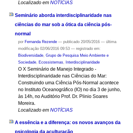
Localizado em
NOTÍCIAS
Seminário aborda interdisciplinaridade nas
ciências do mar sob a ótica da ciência pós-
normal
por
Fernanda Rezende
—
publicado
20/05/2016
—
última
modificação
02/06/2016 09:53
— registrado em:
Biodiversidade
,
Grupo de Pesquisa Meio Ambiente e
Sociedade
,
Ecossistemas
,
Interdisciplinaridade
O X Seminário de Manejo Integrado -
Interdisciplinaridade nas Ciências do Mar:
Construindo uma Ciência Pós-Normal acontece
no Instituto Oceanográfico (IO) no dia 3 de junho,
às 14h, no Auditório Prof. Dr. Plinio Soares
Moreira.
Localizado em
NOTÍCIAS
A essência e a diferença: os novos avanços da
psicologia da aculturação