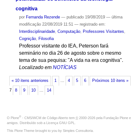
cognitiva
por
Fernanda Rezende
—
publicado
19/08/2019
—
última
modificação
22/08/2019 11:51
— registrado em:
Interdisciplinaridade
,
Computação
,
Professores Visitantes
,
Cognição
,
Filosofia
Professor visitante do IEA, Peterson fará
seminário no dia 26 de agosto sobre o mesmo
tema de sua pequisa: "A vida na era cognitiva".
Localizado em
NOTÍCIAS
« 10 itens anteriores
1
…
4
5
6
Próximos 10 itens »
7
8
9
10
…
14
®
O
Plone
- CMS/WCM de Código Aberto
tem
©
2000-2026 pela
Fundação Plone
e
amigos. Distribuído sob a
Licença GNU GPL
.
This Plone Theme brought to you by
Simples Consultoria
.