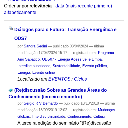
Ordenar por
relevância
·
data (mais recente primeiro)
·
alfabeticamente
Diálogos para o Futuro: Transição Energética e
ODS7
por
Sandra Sedini
—
publicado
03/04/2024
—
última
modificação
17/04/2024 15:17
— registrado em:
Programa
Ano Sabático
,
ODS07 - Energia Acessível e Limpa
,
Interdisciplinaridade
,
Sustentabilidade
,
Evento público
,
Energia
,
Evento online
Localizado em
EVENTOS
/
Ciclos
(Re)discussão Sobre as Grandes Áreas do
Conhecimento (terceiro encontro)
por
Sergio R V Bernardo
—
publicado
10/10/2018
—
última
modificação
18/09/2019 12:02
— registrado em:
Mudanças
Globais
,
Interdisciplinaridade
,
Conhecimento
,
Cultura
A terceira edição do seminário "(Re)discussão