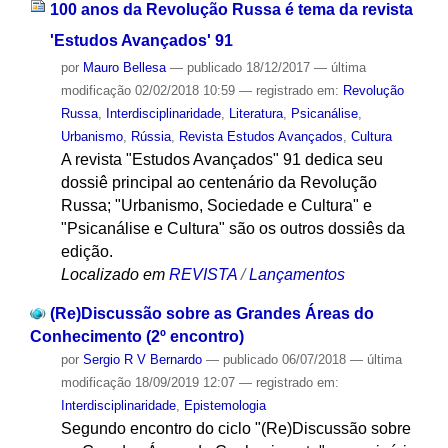
100 anos da Revolução Russa é tema da revista
'Estudos Avançados' 91
por
Mauro Bellesa
—
publicado
18/12/2017
—
última
modificação
02/02/2018 10:59
— registrado em:
Revolução
Russa
,
Interdisciplinaridade
,
Literatura
,
Psicanálise
,
Urbanismo
,
Rússia
,
Revista Estudos Avançados
,
Cultura
A revista "Estudos Avançados" 91 dedica seu
dossiê principal ao centenário da Revolução
Russa; "Urbanismo, Sociedade e Cultura" e
"Psicanálise e Cultura" são os outros dossiês da
edição.
Localizado em
REVISTA
/
Lançamentos
(Re)Discussão sobre as Grandes Áreas do
Conhecimento (2º encontro)
por
Sergio R V Bernardo
—
publicado
06/07/2018
—
última
modificação
18/09/2019 12:07
— registrado em:
Interdisciplinaridade
,
Epistemologia
Segundo encontro do ciclo "(Re)Discussão sobre