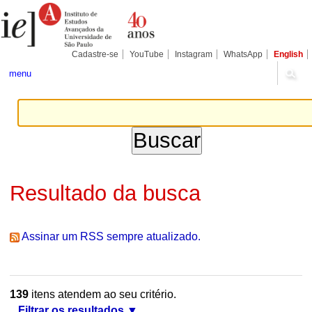
Ir
Ferramentas
Seções
para
Pessoais
o
conteúdo.
|
Cadastre-se
YouTube
Instagram
WhatsApp
English
Ir
para
menu
a
navegação
Resultado da busca
Assinar um RSS sempre atualizado.
139
itens atendem ao seu critério.
Filtrar os resultados