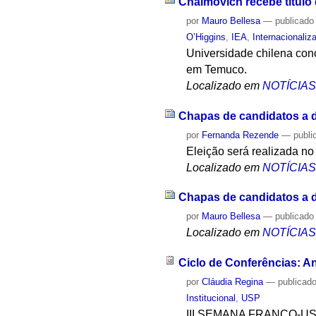
Chaimovich recebe título
por
Mauro Bellesa
—
publicado
O’Higgins
,
IEA
,
Internacionaliz
Universidade chilena conc
em Temuco.
Localizado em
NOTÍCIA
Chapas de candidatos a di
por
Fernanda Rezende
—
publi
Eleição será realizada no
Localizado em
NOTÍCIA
Chapas de candidatos a di
por
Mauro Bellesa
—
publicado
Localizado em
NOTÍCIA
Ciclo de Conferências: Ant
por
Cláudia Regina
—
publicad
Institucional
,
USP
III SEMANA FRANCO-U