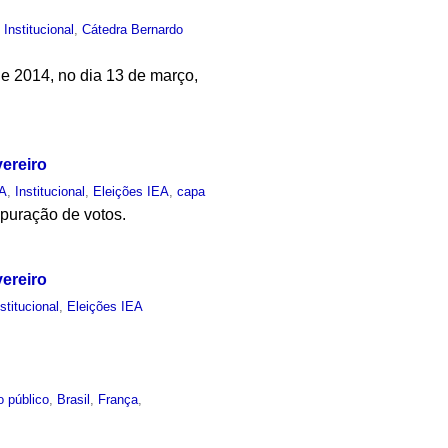
,
Institucional
,
Cátedra Bernardo
de 2014, no dia 13 de março,
vereiro
EA
,
Institucional
,
Eleições IEA
,
capa
apuração de votos.
vereiro
nstitucional
,
Eleições IEA
o público
,
Brasil
,
França
,