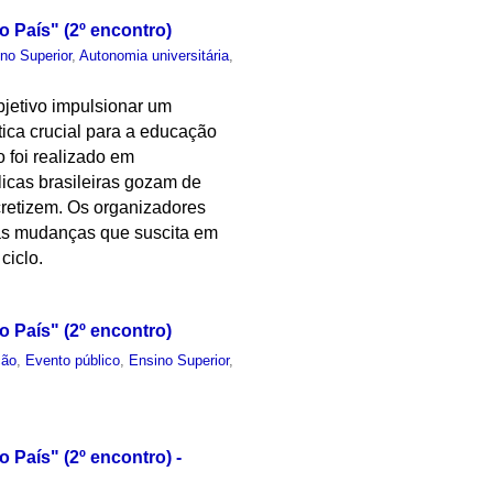
 País" (2º encontro)
no Superior
,
Autonomia universitária
,
objetivo impulsionar um
tica crucial para a educação
o foi realizado em
icas brasileiras gozam de
cretizem. Os organizadores
elas mudanças que suscita em
ciclo.
 País" (2º encontro)
ção
,
Evento público
,
Ensino Superior
,
 País" (2º encontro) -