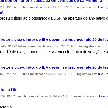
 de doutor honoris causa da Universidad de La Fronteira
20/03/2014
—
última modificação
28/10/2015 09:07
— registrado em:
Glocal
ação
edeu o título ao bioquímico da USP na abertura do ano letivo 
S
retor e vice-diretor do IEA devem se inscrever até 29 de fe
cado
09/02/2024
—
última modificação
15/02/2024 10:18
— registrado em:
I
 dia 19 de março, por meio de sistema eletrônico de votação e 
S
retor e vice-diretor do IEA devem se inscrever até 20 de fe
05/02/2020
—
última modificação
05/02/2020 14:58
— registrado em:
IEA
,
I
S
oine Lilti
o
29/08/2024
—
última modificação
03/09/2024 14:55
— registrado em:
Event
SPIANA