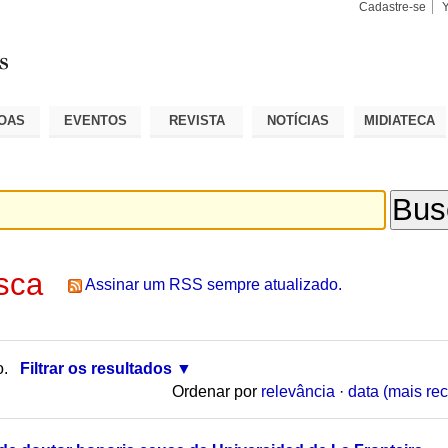
Cadastre-se
Busca
Busca
Avançad
OAS
EVENTOS
REVISTA
NOTÍCIAS
MIDIATECA
sca
Assinar um RSS sempre atualizado.
o.
Filtrar os resultados
Ordenar por
relevância
·
data (mais rec