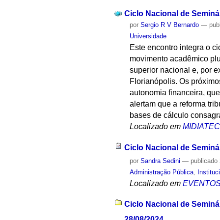
Ciclo Nacional de Seminá
por
Sergio R V Bernardo
—
pub
Universidade
Este encontro integra o c
movimento acadêmico pluri
superior nacional e, por 
Florianópolis. Os próximo
autonomia financeira, qu
alertam que a reforma tri
bases de cálculo consagra
Localizado em
MIDIATE
Ciclo Nacional de Seminá
por
Sandra Sedini
—
publicado
Administração Pública
,
Instituc
Localizado em
EVENTO
Ciclo Nacional de Seminár
28/08/2024