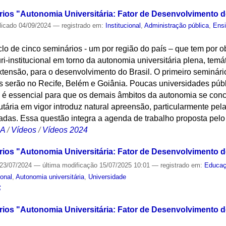
rios "Autonomia Universitária: Fator de Desenvolvimento do
licado
04/09/2024
— registrado em:
Institucional
,
Administração pública
,
Ensi
iclo de cinco seminários - um por região do país – que tem por 
-institucional em torno da autonomia universitária plena, temá
extensão, para o desenvolvimento do Brasil. O primeiro seminári
s serão no Recife, Belém e Goiânia. Poucas universidades públ
e é essencial para que os demais âmbitos da autonomia se con
butária em vigor introduz natural apreensão, particularmente p
das. Essa questão integra a agenda de trabalho proposta pelo 
CA
/
Vídeos
/
Vídeos 2024
rios "Autonomia Universitária: Fator de Desenvolvimento do
23/07/2024
—
última modificação
15/07/2025 10:01
— registrado em:
Educa
ional
,
Autonomia universitária
,
Universidade
S
ios "Autonomia Universitária: Fator de Desenvolvimento do