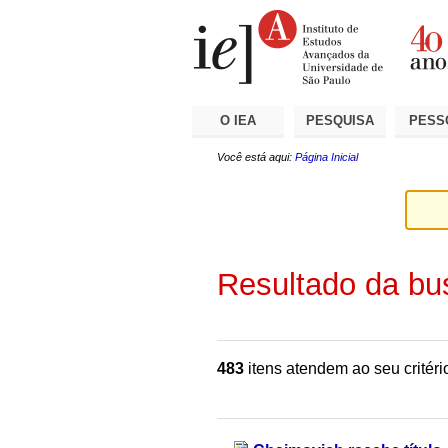
Ir
Ferramentas
Seções
para
Pessoais
o
conteúdo.
|
Ir
para
a
O IEA
PESQUISA
PESS
navegação
Você está aqui:
Página Inicial
Resultado da bu
483
itens atendem ao seu critéri