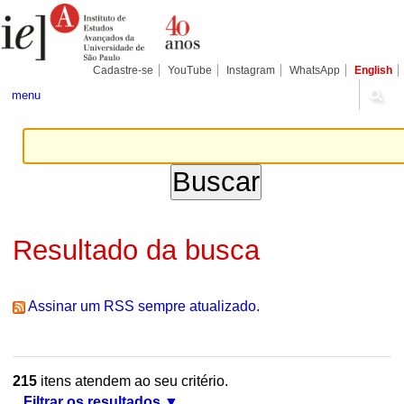
Ir
Ferramentas
Seções
para
Pessoais
o
conteúdo.
|
Cadastre-se
YouTube
Instagram
WhatsApp
English
Ir
para
menu
a
navegação
Resultado da busca
Assinar um RSS sempre atualizado.
215
itens atendem ao seu critério.
Filtrar os resultados