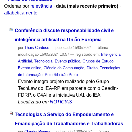
Ordenar por
relevância
·
data (mais recente primeiro)
·
alfabeticamente
Conferência discute responsabilidade civil e
inteligência artificial na União Europeia
por
Thais Cardoso
—
publicado
15/05/2024
—
última
modificação
16/05/2024 10:57
— registrado em:
Inteligência
Artificial
,
Tecnologia
,
Evento público
,
Grupos de Estudo
,
Evento online
,
Ciência da Computação
,
Direito
,
Tecnologias
de Informação
,
Polo Ribeirão Preto
Evento integra projeto realizado pelo Grupo
TechLaw do IEA-RP em parceria com o Ceadin-
FDRP, o C4AI e a iniciativa UAI, do IEA
Localizado em
NOTÍCIAS
Tecnologias a Serviço do Empoderamento e
Emancipação de Trabalhadores e Trabalhadoras
por
Cláudia Regina
—
publicado
10/05/2024
—
última