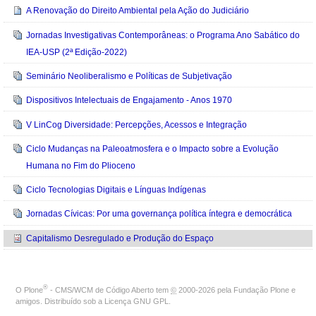
A Renovação do Direito Ambiental pela Ação do Judiciário
Jornadas Investigativas Contemporâneas: o Programa Ano Sabático do
IEA-USP (2ª Edição-2022)
Seminário Neoliberalismo e Políticas de Subjetivação
Dispositivos Intelectuais de Engajamento - Anos 1970
V LinCog Diversidade: Percepções, Acessos e Integração
Ciclo Mudanças na Paleoatmosfera e o Impacto sobre a Evolução
Humana no Fim do Plioceno
Ciclo Tecnologias Digitais e Línguas Indígenas
Jornadas Cívicas: Por uma governança política íntegra e democrática
Capitalismo Desregulado e Produção do Espaço
®
O
Plone
- CMS/WCM de Código Aberto
tem
©
2000-2026 pela
Fundação Plone
e
amigos. Distribuído sob a
Licença GNU GPL
.