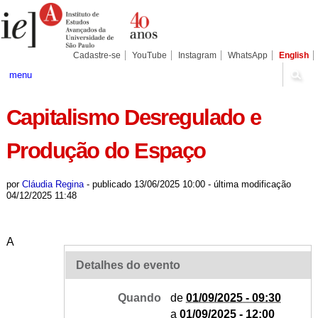
Ir
Ferramentas
Seções
para
Pessoais
o
conteúdo.
|
Cadastre-se
YouTube
Instagram
WhatsApp
English
Ir
para
menu
a
navegação
Capitalismo Desregulado e
Produção do Espaço
por
Cláudia Regina
-
publicado
13/06/2025 10:00
-
última modificação
04/12/2025 11:48
A
Detalhes do evento
Quando
de
01/09/2025 - 09:30
a
01/09/2025 - 12:00