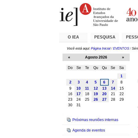
Ir
Ferramentas
Seções
para
Pessoais
o
conteúdo.
|
Ir
para
a
O IEA
PESQUISA
PESS
navegação
Você está aqui:
Página Inicial
/
EVENTOS
/
Sér
«
Agosto 2026
»
Do
Se
Te
Qu
Qu
Se
Sa
Agosto
1
2
3
4
5
6
7
8
9
10
11
12
13
14
15
16
17
18
19
20
21
22
23
24
25
26
27
28
29
30
31
Navegação
Próximas reuniões internas
Agenda de eventos