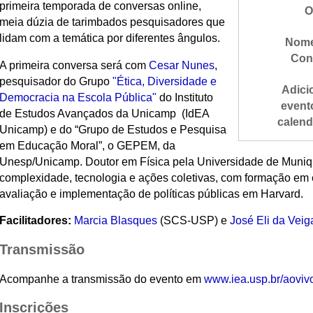
primeira temporada de conversas online,
O
meia dúzia de tarimbados pesquisadores que
lidam com a temática por diferentes ângulos.
Nome
Con
A primeira conversa será com
Cesar Nunes
,
pesquisador do Grupo
"Ética, Diversidade e
Adici
Democracia na Escola Pública"
do Instituto
event
de Estudos Avançados da Unicamp (IdEA
calend
Unicamp) e do “Grupo de Estudos e Pesquisa
em Educação Moral”, o GEPEM, da
Unesp/Unicamp. Doutor em Física pela Universidade de Muniqu
complexidade, tecnologia e ações coletivas, com formação em
avaliação e implementação de políticas públicas em Harvard.
Facilitadores:
Marcia Blasques
(SCS-USP) e
José Eli da Veig
Transmissão
Acompanhe a transmissão do evento em
www.iea.usp.br/aoviv
Inscrições