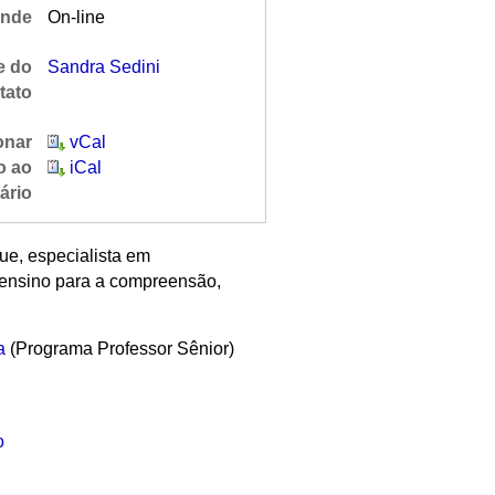
nde
On-line
 do
Sandra Sedini
tato
onar
vCal
o ao
iCal
ário
e, especialista em
 ensino para a compreensão,
a
(Programa Professor Sênior)
o