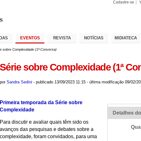
Cadastre-se
Busca
Busca
Avançad
OAS
EVENTOS
REVISTA
NOTÍCIAS
MIDIATECA
ie sobre Complexidade (1ª Conversa)
Série sobre Complexidade (1ª Co
por
Sandra Sedini
-
publicado
13/09/2023 11:15
-
última modificação
09/02/20
Primeira temporada da Série sobre
Complexidade
Detalhes do
Para discutir e avaliar quais têm sido os
Qua
avanços das pesquisas e debates sobre a
complexidade, foram convidados,
para uma