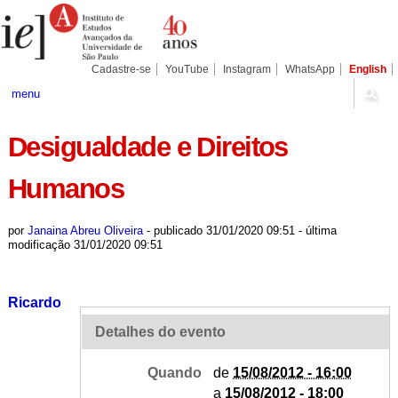
Ir
Ferramentas
Seções
para
Pessoais
o
conteúdo.
|
Cadastre-se
YouTube
Instagram
WhatsApp
English
Ir
para
menu
a
navegação
Desigualdade e Direitos
Humanos
por
Janaina Abreu Oliveira
-
publicado
31/01/2020 09:51
-
última
modificação
31/01/2020 09:51
Ricardo
Detalhes do evento
Quando
de
15/08/2012 - 16:00
a
15/08/2012 - 18:00