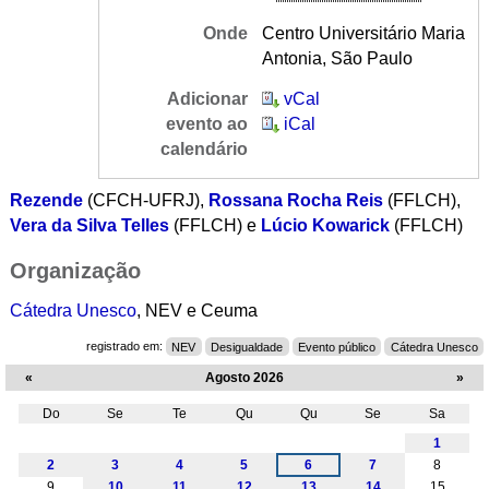
Onde
Centro Universitário Maria
Antonia, São Paulo
Adicionar
vCal
evento ao
iCal
calendário
Rezende
(CFCH-UFRJ),
Rossana Rocha Reis
(FFLCH),
Vera da Silva Telles
(FFLCH) e
Lúcio Kowarick
(FFLCH)
Organização
Cátedra Unesco
, NEV e Ceuma
registrado em:
NEV
Desigualdade
Evento público
Cátedra Unesco
«
Agosto 2026
»
Do
Se
Te
Qu
Qu
Se
Sa
Agosto
1
2
3
4
5
6
7
8
9
10
11
12
13
14
15