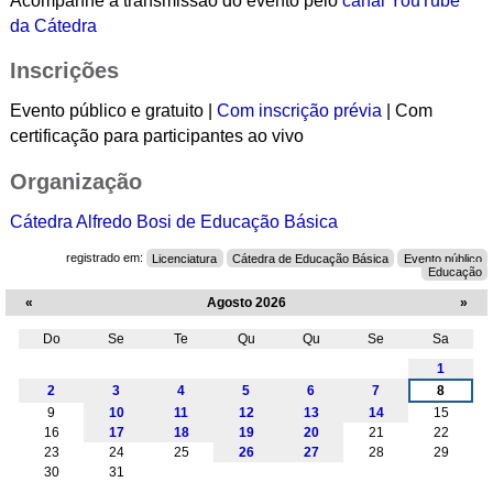
Acompanhe a transmissão do evento pelo
canal YouTube
da Cátedra
Inscrições
Evento público e gratuito |
Com inscrição prévia
| Com
certificação para participantes ao vivo
Organização
Cátedra Alfredo Bosi de Educação Básica
registrado em:
Licenciatura
Cátedra de Educação Básica
Evento público
Educação
«
Agosto 2026
»
Do
Se
Te
Qu
Qu
Se
Sa
Agosto
1
2
3
4
5
6
7
8
9
10
11
12
13
14
15
16
17
18
19
20
21
22
23
24
25
26
27
28
29
30
31