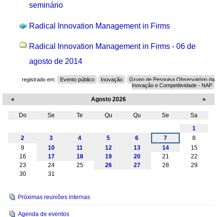
seminário
Radical Innovation Management in Firms
Radical Innovation Management in Firms - 06 de
agosto de 2014
registrado em:
Evento público
Inovação
Grupo de Pesquisa Observatório da
Inovação e Competitividade - NAP
«
Agosto 2026
»
Do
Se
Te
Qu
Qu
Se
Sa
Agosto
1
2
3
4
5
6
7
8
9
10
11
12
13
14
15
16
17
18
19
20
21
22
23
24
25
26
27
28
29
30
31
Navegação
Próximas reuniões internas
Agenda de eventos