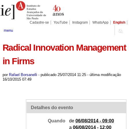
Ir
Ferramentas
Seções
para
Pessoais
o
conteúdo.
|
Cadastre-se
YouTube
Instagram
WhatsApp
English
Ir
para
menu
a
navegação
Radical Innovation Management
in Firms
por
Rafael Borsanelli
-
publicado
25/07/2014 11:25
-
última modificação
16/10/2015 07:49
Detalhes do evento
Quando
de
06/08/2014 - 09:00
a
06/08/2014 - 12:00