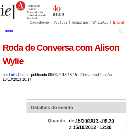
Ir
Ferramentas
Seções
para
Pessoais
o
conteúdo.
|
Cadastre-se
YouTube
Instagram
WhatsApp
English
Ir
para
menu
a
navegação
Roda de Conversa com Alison
Wylie
por
Leila Costa
-
publicado
09/09/2013 15:15
-
última modificação
16/10/2013 18:14
Detalhes do evento
Quando
de
15/10/2013 - 09:30
a
15/10/2013 - 12:30