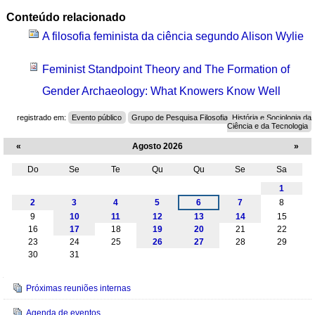
Conteúdo relacionado
A filosofia feminista da ciência segundo Alison Wylie
Feminist Standpoint Theory and The Formation of
Gender Archaeology: What Knowers Know Well
registrado em:
Evento público
Grupo de Pesquisa Filosofia, História e Sociologia da
Ciência e da Tecnologia
«
Agosto 2026
»
Do
Se
Te
Qu
Qu
Se
Sa
Agosto
1
2
3
4
5
6
7
8
9
10
11
12
13
14
15
16
17
18
19
20
21
22
23
24
25
26
27
28
29
30
31
Navegação
Próximas reuniões internas
Agenda de eventos