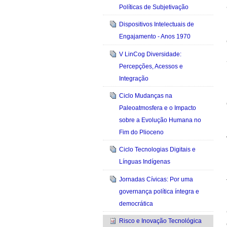
Políticas de Subjetivação
Dispositivos Intelectuais de
Engajamento - Anos 1970
V LinCog Diversidade:
Percepções, Acessos e
Integração
Ciclo Mudanças na
Paleoatmosfera e o Impacto
sobre a Evolução Humana no
Fim do Plioceno
Ciclo Tecnologias Digitais e
Línguas Indígenas
Jornadas Cívicas: Por uma
governança política íntegra e
democrática
Risco e Inovação Tecnológica