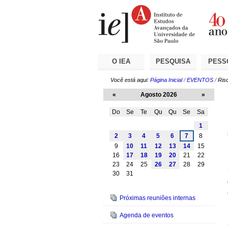
Ir
Ferramentas
Seções
para
Pessoais
o
conteúdo.
|
Ir
para
a
O IEA
PESQUISA
PESS
navegação
Você está aqui:
Página Inicial
/
EVENTOS
/
Ris
«
Agosto 2026
»
Do
Se
Te
Qu
Qu
Se
Sa
Agosto
1
2
3
4
5
6
7
8
9
10
11
12
13
14
15
16
17
18
19
20
21
22
23
24
25
26
27
28
29
30
31
Navegação
Próximas reuniões internas
Agenda de eventos