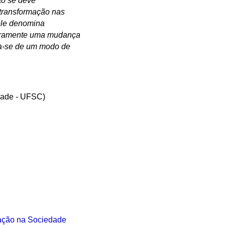
to se deve
transformação nas
ele denomina
meramente uma mudança
ta-se de um modo de
idade - UFSC)
cação na Sociedade