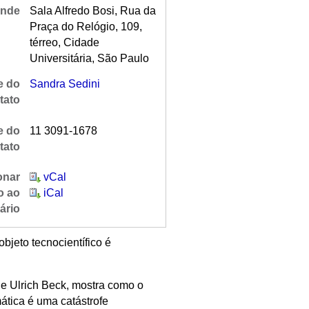
nde
Sala Alfredo Bosi, Rua da
Praça do Relógio, 109,
térreo, Cidade
Universitária, São Paulo
 do
Sandra Sedini
tato
e do
11 3091-1678
tato
onar
vCal
o ao
iCal
ário
bjeto tecnocientífico é
de Ulrich Beck, mostra como o
ática é uma catástrofe