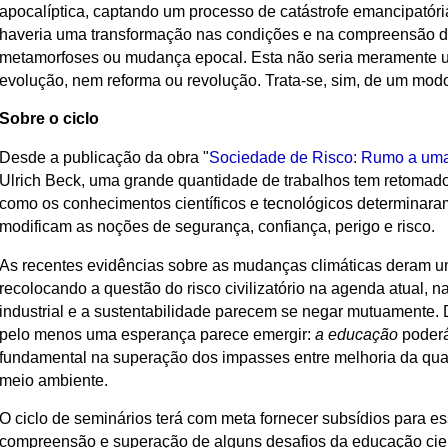
apocalíptica, captando um processo de catástrofe emancipatória
haveria uma transformação nas condições e na compreensão d
metamorfoses ou mudança epocal. Esta não seria meramente 
evolução, nem reforma ou revolução. Trata-se, sim, de um mo
Sobre o ciclo
Desde a publicação da obra "
Sociedade de Risco: Rumo a um
Ulrich Beck, uma grande quantidade de trabalhos tem retomado
como os conhecimentos científicos e tecnológicos determinara
modificam as noções de segurança, confiança, perigo e risco.
As recentes evidências sobre as mudanças climáticas deram um
recolocando a questão do risco civilizatório na agenda atual, 
industrial e a sustentabilidade parecem se negar mutuamente. D
pelo menos uma esperança parece emergir:
a educação
poderá
fundamental na superação dos impasses entre melhoria da qua
meio ambiente.
O ciclo de seminários terá com meta fornecer subsídios para e
compreensão e superação de alguns desafios da educação cien