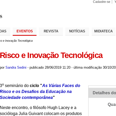
Cadastre-se
Busca
Busca
Avançad
OAS
EVENTOS
REVISTA
NOTÍCIAS
MIDIATECA
co e Inovação Tecnológica
Risco e Inovação Tecnológica
por
Sandra Sedini
-
publicado
28/06/2019 11:20
-
última modificação
30/10/20
o
3
seminário do
ciclo "
As Várias Faces do
Risco e os Desafios da Educação na
Detalhes do
Sociedade contemporânea
"
Qua
Neste encontro, o filósofo Hugh Lacey e a
socióloga Julia Guivant colocam os produtos