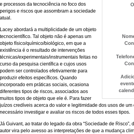
e processos da tecnociência no foco dos
O
perigos e riscos que assombram a sociedade
atual.
Lacey abordará a multiplicidade de um objeto
tecnocientífico. Tal objeto não é apenas um
Nome
objeto físico/químico/biológico, em que a
Con
existência é o resultado de intervenções
Telefon
técnicas/experimentais/instrumentais feitas no
Con
curso da pesquisa científica e cujos usos
podem ser controlados efetivamente para
Adici
produzir efeitos específicos. Quando
event
incorporado em práticas sociais, ocasiona
calend
diferentes tipos de riscos, associados aos
muitos tipos de objeto que ele é. Para fazer
juízos credíveis acerca do valor e legitimidade dos usos de um o
necessário investigar e avaliar os riscos de todos esses tipos.
Já Guivant, ao tratar do legado da obra “Sociedade de Risco”, 
autor vira pelo avesso as interpretações de que a mudança clim