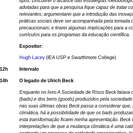
tipos. Discutirei o alcance das estratégias metodológ
adotadas para que a pesquisa fique capaz de tratar c
relevantes; argumentarei que a introdução das inovaç
práticas sociais deve ser acompanhada pela tomada
precaucionais; e tirarei algumas implicações para a c
currículos para os programas da educação científica.
Expositor:
Hugh Lacey
(IEA USP e Swarthmore College)
12h
Intervalo
14h
O legado de Ulrich Beck
Enquanto no livro A Sociedade de Risco Beck falava d
(bads) e dos bens (goods) produzidos pela sociedade 
nas suas últimas obras Beck passa a considerar que,
climática, há a possibilidade de que os bads produ
esta transformação ficarei minha apresentação. Beck 
interpretações de que a mudança climática é uma catás