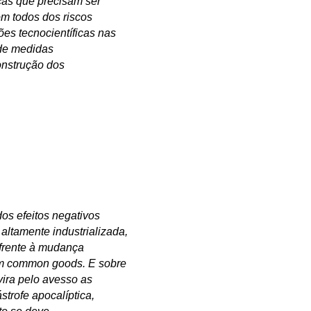
icas que precisam ser
om todos dos riscos
ões tecnocientíficas nas
 de medidas
onstrução dos
os efeitos negativos
altamente industrializada,
 frente à mudança
zam common goods. E sobre
vira pelo avesso as
trofe apocalíptica,