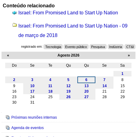
Conteúdo relacionado
Israel: From Promised Land to Start Up Nation
Israel: From Promised Land to Start Up Nation - 09
de março de 2018
registrado em:
Tecnologia
Evento público
Pesquisa
Indústria
CT&I
«
Agosto 2026
»
Do
Se
Te
Qu
Qu
Se
Sa
Agosto
1
2
3
4
5
6
7
8
9
10
11
12
13
14
15
16
17
18
19
20
21
22
23
24
25
26
27
28
29
30
31
Navegação
Próximas reuniões internas
Agenda de eventos