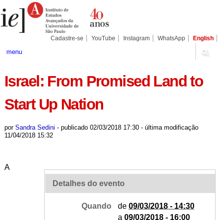
Ir
Ferramentas
Seções
para
Pessoais
o
conteúdo.
|
Cadastre-se
YouTube
Instagram
WhatsApp
English
Ir
para
menu
a
navegação
Israel: From Promised Land to
Start Up Nation
por
Sandra Sedini
-
publicado
02/03/2018 17:30
-
última modificação
11/04/2018 15:32
A
Detalhes do evento
Quando
de
09/03/2018 - 14:30
a
09/03/2018 - 16:00