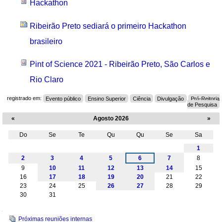
Hackathon
Ribeirão Preto sediará o primeiro Hackathon
brasileiro
Pint of Science 2021 - Ribeirão Preto, São Carlos e
Rio Claro
registrado em:
Evento público
Ensino Superior
Ciência
Divulgação
Pró-Reitoria
de Pesquisa
«
Agosto 2026
»
Do
Se
Te
Qu
Qu
Se
Sa
Agosto
1
2
3
4
5
6
7
8
9
10
11
12
13
14
15
16
17
18
19
20
21
22
23
24
25
26
27
28
29
30
31
Navegação
Próximas reuniões internas