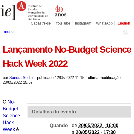
Ir
Ferramentas
Seções
para
Pessoais
o
conteúdo.
|
Cadastre-se
YouTube
Instagram
WhatsApp
English
Ir
para
menu
a
navegação
Lançamento No-Budget Science
Hack Week 2022
por
Sandra Sedini
-
publicado
12/05/2022 11:15
-
última modificação
20/05/2022 15:57
O
No-
Budget
Detalhes do evento
Science
Hack
Quando
de
20/05/2022 - 16:00
Week
é
a
20/05/2022 - 17:30