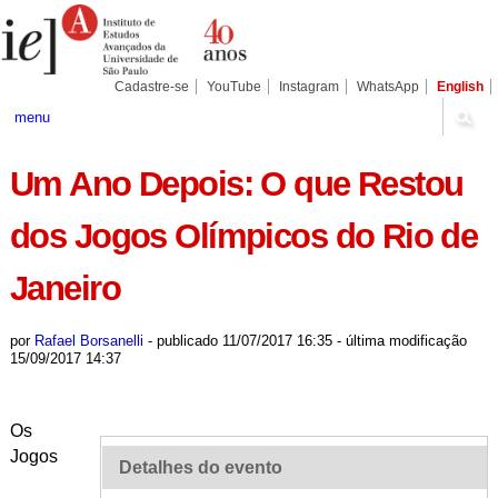
Ir
Ferramentas
Seções
para
Pessoais
o
conteúdo.
|
Cadastre-se
YouTube
Instagram
WhatsApp
English
Ir
para
menu
a
navegação
Um Ano Depois: O que Restou
dos Jogos Olímpicos do Rio de
Janeiro
por
Rafael Borsanelli
-
publicado
11/07/2017 16:35
-
última modificação
15/09/2017 14:37
Os
Jogos
Detalhes do evento