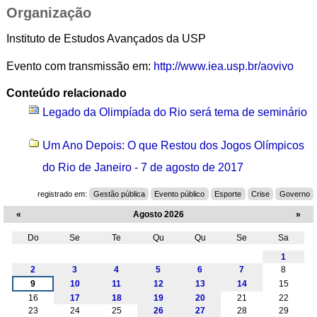
Organização
Instituto de Estudos Avançados da USP
Evento com transmissão em:
http://www.iea.usp.br/aovivo
Conteúdo relacionado
Legado da Olimpíada do Rio será tema de seminário
Um Ano Depois: O que Restou dos Jogos Olímpicos
do Rio de Janeiro - 7 de agosto de 2017
registrado em:
Gestão pública
Evento público
Esporte
Crise
Governo
«
Agosto 2026
»
Do
Se
Te
Qu
Qu
Se
Sa
Agosto
1
2
3
4
5
6
7
8
9
10
11
12
13
14
15
16
17
18
19
20
21
22
23
24
25
26
27
28
29