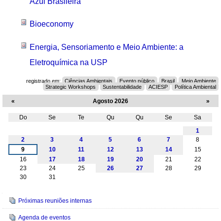
Azul Brasileira
Bioeconomy
Energia, Sensoriamento e Meio Ambiente: a
Eletroquímica na USP
registrado em:
Ciências Ambientais
Evento público
Brasil
Meio Ambiente
Strategic Workshops
Sustentabilidade
ACIESP
Política Ambiental
«
Agosto 2026
»
Do
Se
Te
Qu
Qu
Se
Sa
Agosto
1
2
3
4
5
6
7
8
9
10
11
12
13
14
15
16
17
18
19
20
21
22
23
24
25
26
27
28
29
30
31
Navegação
Próximas reuniões internas
Agenda de eventos