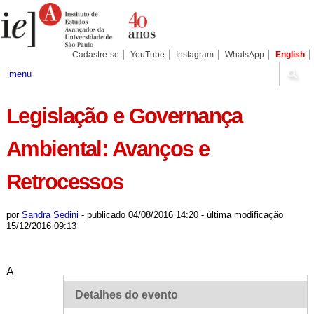
Ir
Ferramentas
Seções
para
Pessoais
o
conteúdo.
|
Cadastre-se
YouTube
Instagram
WhatsApp
English
Ir
para
menu
a
navegação
Legislação e Governança
Ambiental: Avanços e
Retrocessos
por
Sandra Sedini
-
publicado
04/08/2016 14:20
-
última modificação
15/12/2016 09:13
A
Detalhes do evento