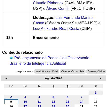
Claudio Pinhanez
(C4AI-IBM e IEA-
USP)
e
Álvaro Comin
(FFLCH-USP)
Moderação:
Luiz Fernando Martins
Castro
(Cátedra Oscar Sala/IEA-USP) e
Luiz Alexandre Reali Costa
(OBIA)
12h
Encerramento
Conteúdo relacionado
Pré-lançamento do Podcast do Observatório
Brasileiro de Inteligência Artificial
registrado em:
Inteligência Artificial
Cátedra Oscar Sala
Evento público
«
Agosto 2026
»
Do
Se
Te
Qu
Qu
Se
Sa
Agosto
1
2
3
4
5
6
7
8
9
10
11
12
13
14
15
16
17
18
19
20
21
22