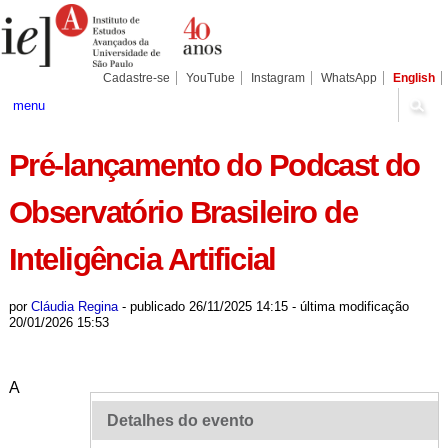
Ir
Ferramentas
Seções
para
Pessoais
o
conteúdo.
|
Cadastre-se
YouTube
Instagram
WhatsApp
English
Ir
para
menu
a
navegação
Pré-lançamento do Podcast do
Observatório Brasileiro de
Inteligência Artificial
por
Cláudia Regina
-
publicado
26/11/2025 14:15
-
última modificação
20/01/2026 15:53
A
Detalhes do evento