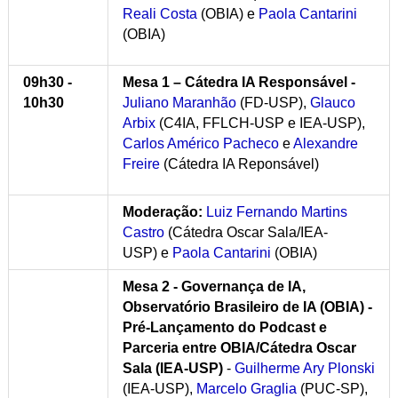
Reali Costa
(OBIA) e
Paola Cantarini
(OBIA)
09h30 -
Mesa 1 – Cátedra IA Responsável -
10h30
Juliano Maranhão
(FD-USP),
Glauco
Arbix
(
C4IA,
FFLCH-USP e IEA-USP),
Carlos Américo Pacheco
e
Alexandre
Freire
(Cátedra IA Reponsável)
Moderação:
Luiz Fernando Martins
Castro
(Cátedra Oscar Sala/IEA-
USP) e
Paola Cantarini
(OBIA)
Mesa 2 - Governança de IA,
Observatório Brasileiro de IA (OBIA) -
Pré-Lançamento do Podcast e
Parceria entre OBIA/Cátedra Oscar
Sala (IEA-USP)
-
Guilherme Ary Plonski
(IEA-USP),
Marcelo Graglia
(PUC-SP),