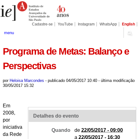
Ir
Ferramentas
Seções
para
Pessoais
o
conteúdo.
|
Cadastre-se
YouTube
Instagram
WhatsApp
English
Ir
para
menu
a
navegação
Programa de Metas: Balanço e
Perspectivas
por
Heloisa Marcondes
-
publicado
04/05/2017 10:40
-
última modificação
30/05/2017 15:32
Em
2008,
Detalhes do evento
por
iniciativa
Quando
de
22/05/2017 - 09:00
da Rede
a
22/05/2017 - 16:30