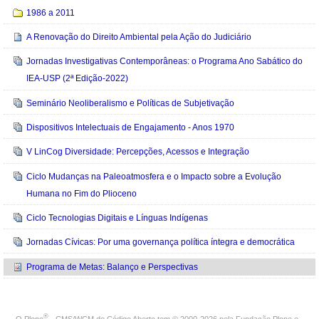
1986 a 2011
A Renovação do Direito Ambiental pela Ação do Judiciário
Jornadas Investigativas Contemporâneas: o Programa Ano Sabático do
IEA-USP (2ª Edição-2022)
Seminário Neoliberalismo e Políticas de Subjetivação
Dispositivos Intelectuais de Engajamento - Anos 1970
V LinCog Diversidade: Percepções, Acessos e Integração
Ciclo Mudanças na Paleoatmosfera e o Impacto sobre a Evolução
Humana no Fim do Plioceno
Ciclo Tecnologias Digitais e Línguas Indígenas
Jornadas Cívicas: Por uma governança política íntegra e democrática
Programa de Metas: Balanço e Perspectivas
®
O
Plone
- CMS/WCM de Código Aberto
tem
©
2000-2026 pela
Fundação Plone
e