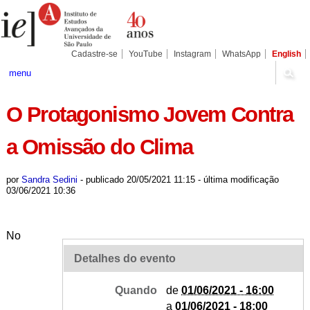
Ir
Ferramentas
Seções
para
Pessoais
o
conteúdo.
|
Cadastre-se
YouTube
Instagram
WhatsApp
English
Ir
para
menu
a
navegação
O Protagonismo Jovem Contra
a Omissão do Clima
por
Sandra Sedini
-
publicado
20/05/2021 11:15
-
última modificação
03/06/2021 10:36
No
Detalhes do evento
Quando
de
01/06/2021 - 16:00
a
01/06/2021 - 18:00