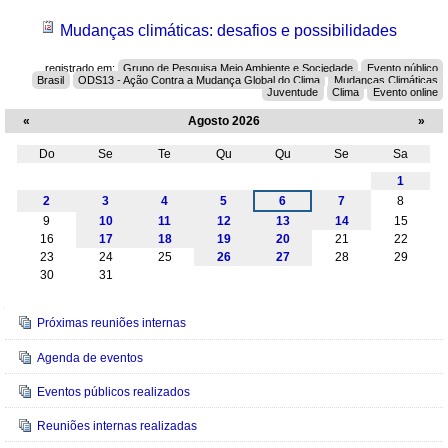
Mudanças climáticas: desafios e possibilidades
registrado em:
Grupo de Pesquisa Meio Ambiente e Sociedade
Evento público
Brasil
ODS13 - Ação Contra a Mudança Global do Clima
Mudanças Climáticas
Juventude
Clima
Evento online
«
Agosto 2026
»
Do
Se
Te
Qu
Qu
Se
Sa
Agosto
1
2
3
4
5
6
7
8
9
10
11
12
13
14
15
16
17
18
19
20
21
22
23
24
25
26
27
28
29
30
31
Navegação
Próximas reuniões internas
Agenda de eventos
Eventos públicos realizados
Reuniões internas realizadas