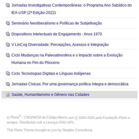
Jornadas Investigativas Contemporâneas: o Programa Ano Sabático do
IEA-USP (2ª Edição-2022)
Seminário Neoliberalismo e Políticas de Subjetivação
Dispositivos Intelectuais de Engajamento - Anos 1970
V LinCog Diversidade: Percepções, Acessos e Integração
Ciclo Mudanças na Paleoatmosfera e o Impacto sobre a Evolução
Humana no Fim do Plioceno
Ciclo Tecnologias Digitais e Línguas Indígenas
Jornadas Cívicas: Por uma governança política íntegra e democrática
Saúde, Humanitarismo e Gênero nas Cidades
®
O
Plone
- CMS/WCM de Código Aberto
tem
©
2000-2026 pela
Fundação Plone
e
amigos. Distribuído sob a
Licença GNU GPL
.
This Plone Theme brought to you by
Simples Consultoria
.