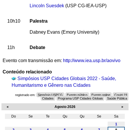
Lincoln Suesdek
(USP CG-IEA-USP)
10h10
Palestra
Dabney Evans (Emory University)
11h
Debate
Evento com transmissão em:
http://www.iea.usp.br/aovivo
Conteúdo relacionado
Simpósios USP Cidades Globais 2022 - Saúde,
Humanitarismo e Gênero nas Cidades
registrado em:
Simpósio USPCG
Evento público
Evento online
Covid-19
Cidades
Programa USP Cidades Globais
Saúde Pública
«
Agosto 2026
»
Do
Se
Te
Qu
Qu
Se
Sa
Agosto
1
2
3
4
5
6
7
8