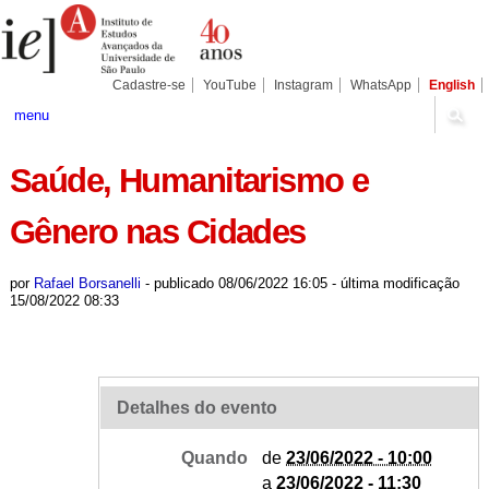
Ir
Ferramentas
Seções
para
Pessoais
o
conteúdo.
|
Cadastre-se
YouTube
Instagram
WhatsApp
English
Ir
para
menu
a
navegação
Saúde, Humanitarismo e
Gênero nas Cidades
por
Rafael Borsanelli
-
publicado
08/06/2022 16:05
-
última modificação
15/08/2022 08:33
Detalhes do evento
Quando
de
23/06/2022 - 10:00
a
23/06/2022 - 11:30