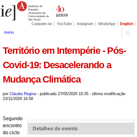
Ir
Ferramentas
Seções
para
Pessoais
o
conteúdo.
|
Cadastre-se
YouTube
Instagram
WhatsApp
English
Ir
para
menu
a
navegação
Território em Intempérie - Pós-
Covid-19: Desacelerando a
Mudança Climática
por
Cláudia Regina
-
publicado
27/05/2020 10:35
-
última modificação
23/11/2020 16:58
Segundo
encontro
Detalhes do evento
do ciclo