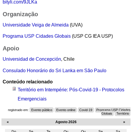
bityli.com/9JLKa
Organização
Universidade Veiga de Almeida
(UVA)
Programa USP Cidades Globais
(USP CG IEA USP)
Apoio
Universidad de Concepción
, Chile
Consulado Honorário do Sri Lanka em São Paulo
Conteúdo relacionado
Território em Intempérie: Pós-Covid-19 - Protocolos
Emergenciais
registrado em:
Evento público
Evento online
Covid-19
Programa USP Cidades
Globais
Território
«
Agosto 2026
»
Do
Se
Te
Qu
Qu
Se
Sa