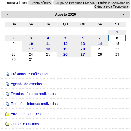
registrado em:
Evento público
Grupo de Pesquisa Filosofia, História e Sociologia da
Ciência e da Tecnologia
«
Agosto 2026
»
Do
Se
Te
Qu
Qu
Se
Sa
Agosto
1
2
3
4
5
6
7
8
9
10
11
12
13
14
15
16
17
18
19
20
21
22
23
24
25
26
27
28
29
30
31
Navegação
Próximas reuniões internas
Agenda de eventos
Eventos públicos realizados
Reuniões internas realizadas
Atividades em Destaque
Cursos e Oficinas