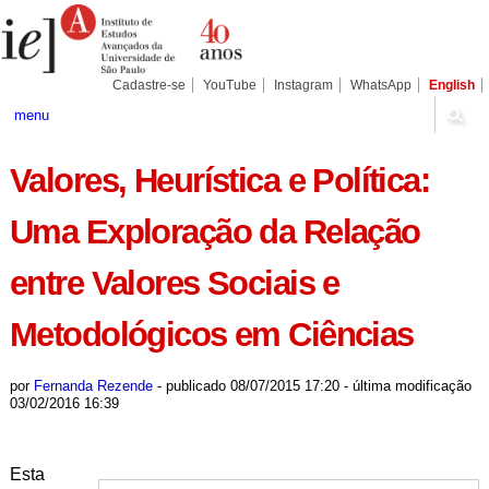
Ir
Ferramentas
Seções
para
Pessoais
o
conteúdo.
|
Cadastre-se
YouTube
Instagram
WhatsApp
English
Ir
para
menu
a
navegação
Valores, Heurística e Política:
Uma Exploração da Relação
entre Valores Sociais e
Metodológicos em Ciências
por
Fernanda Rezende
-
publicado
08/07/2015 17:20
-
última modificação
03/02/2016 16:39
Esta