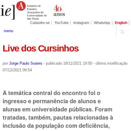
Ir
Ferramentas
Seções
para
Pessoais
o
conteúdo.
|
Cadastre-se
YouTube
Instagram
WhatsApp
English
Ir
para
menu
a
navegação
Live dos Cursinhos
por
Jorge Paulo Soares
-
publicado
18/11/2021 19:00
-
última modificação
07/12/2021 09:54
A temática central do encontro foi o
ingresso e permanência de alunos e
alunas em universidade públicas. Foram
tratadas, também, pautas relacionadas à
inclusão da população com deficiência,