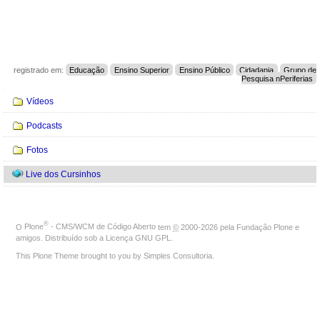
registrado em:
Educação
Ensino Superior
Ensino Público
Cidadania
Grupo de
Pesquisa nPeriferias
Navegação
Vídeos
Podcasts
Fotos
Live dos Cursinhos
®
O
Plone
- CMS/WCM de Código Aberto
tem
©
2000-2026 pela
Fundação Plone
e
amigos. Distribuído sob a
Licença GNU GPL
.
This Plone Theme brought to you by
Simples Consultoria
.