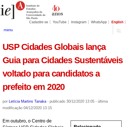
Ir
Ferramentas
Seções
para
Pessoais
o
conteúdo.
|
Cadastre-se
YouTube
Instagram
WhatsApp
English
Ir
para
menu
a
navegação
USP Cidades Globais lança
Guia para Cidades Sustentáveis
voltado para candidatos a
prefeito em 2020
por
Letícia Martins Tanaka
-
publicado
30/11/2020 13:05
-
última
modificação
04/12/2020 13:15
Em outubro, o Centro de
Relacionado