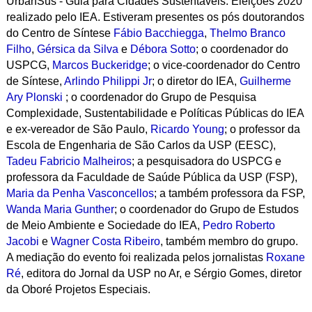
UrbanSus - Guia para Cidades Sustentáveis: Eleições 2020
realizado pelo IEA. Estiveram presentes os pós doutorandos
do Centro de Síntese
Fábio Bacchiegga
,
Thelmo Branco
Filho
,
Gérsica da Silva
e
Débora Sotto
; o coordenador do
USPCG,
Marcos Buckeridge
; o vice-coordenador do Centro
de Síntese,
Arlindo Philippi Jr
; o diretor do IEA,
Guilherme
Ary Plonski
; o coordenador do Grupo de Pesquisa
Complexidade, Sustentabilidade e Políticas Públicas do IEA
e ex-vereador de São Paulo,
Ricardo Young
; o professor da
Escola de Engenharia de São Carlos da USP (EESC),
Tadeu Fabricio Malheiros
; a pesquisadora do USPCG e
professora da Faculdade de Saúde Pública da USP (FSP),
Maria da Penha Vasconcellos
; a também professora da FSP,
Wanda Maria Gunther
; o coordenador do Grupo de Estudos
de Meio Ambiente e Sociedade do IEA,
Pedro Roberto
Jacobi
e
Wagner Costa Ribeiro
, também membro do grupo.
A mediação do evento foi realizada pelos jornalistas
Roxane
Ré
, editora do Jornal da USP no Ar, e Sérgio Gomes, diretor
da Oboré Projetos Especiais.