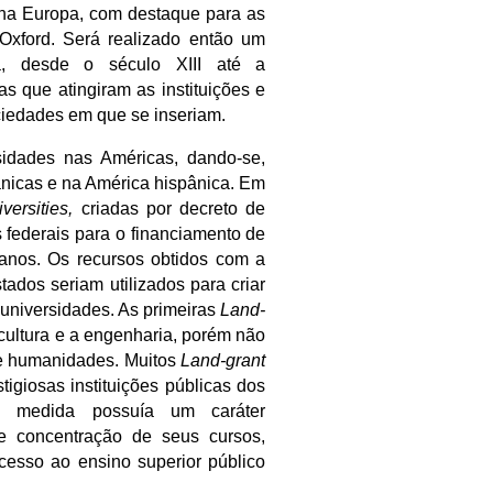
s na Europa, com destaque para as
Oxford. Será realizado então um
, desde o século XIII até a
s que atingiram as instituições e
ociedades em que se inseriam.
rsidades nas Américas, dando-se,
ânicas e na América hispânica. Em
versities,
criadas por decreto de
 federais para o financiamento de
icanos. Os recursos obtidos com a
ados seriam utilizados para criar
 universidades. As primeiras
Land-
icultura e a engenharia, porém não
de humanidades. Muitos
Land-grant
igiosas instituições públicas dos
a medida possuía um caráter
de concentração de seus cursos,
cesso ao ensino superior público