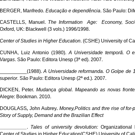
BERGER, Manfredo.
Educação e dependência
. São Paulo: Dife
CASTELLS, Manuel.
The Information Age: Economy, Socie
Oxford, UK: Blackwell (3 vols.) 1996/1998.
Center of Studies in Higher Education
. (CSHE) University of Ca
CUNHA, Luiz Antonio (1980).
A Universidade temporã. O en
Vargas
. São Paulo: Editora Unesp (3ª ed). 2007.
__________(1988).
A Universidade reformanda. O Golpe de 
superior
. São Paulo: Editora Unesp (2ª ed.). 2007.
DICKEN, Peter.
Mudança global. Mapeando as novas fronte
Alegre: Bookman. 2010.
DOUGLASS
,
John Aubrey
.
Money,Politics and thre rise of for-
Story of Supply, Demand and the Brazilian Effect
__________
.
Tales of university devolution:
Organizational 
Center of Studies in Higher Education(CSHE) University of Cali