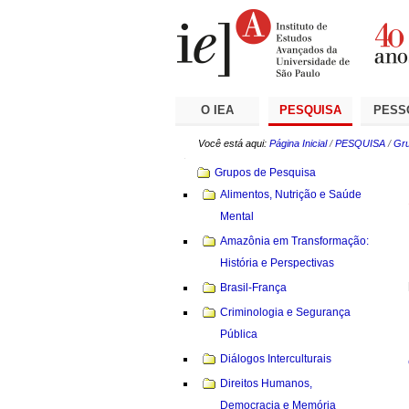
Ir
Ferramentas
Seções
para
Pessoais
o
conteúdo.
|
Ir
para
a
O IEA
PESQUISA
PESS
navegação
Você está aqui:
Página Inicial
/
PESQUISA
/
Gru
Navegação
Grupos de Pesquisa
Alimentos, Nutrição e Saúde
Mental
Amazônia em Transformação:
História e Perspectivas
Brasil-França
Criminologia e Segurança
Pública
Diálogos Interculturais
Direitos Humanos,
Democracia e Memória