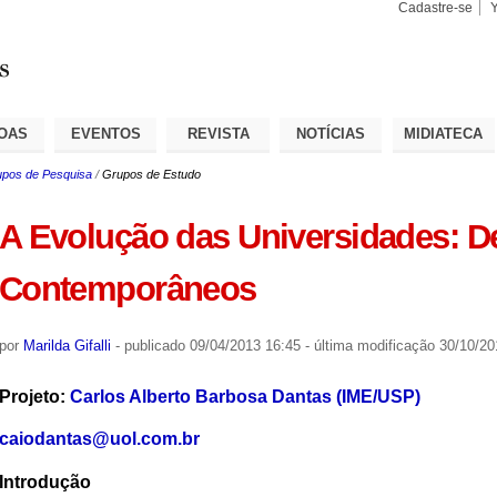
Cadastre-se
Busca
Busca
Avançad
OAS
EVENTOS
REVISTA
NOTÍCIAS
MIDIATECA
pos de Pesquisa
/
Grupos de Estudo
A Evolução das Universidades: D
Contemporâneos
por
Marilda Gifalli
-
publicado
09/04/2013 16:45
-
última modificação
30/10/20
Projeto:
Carlos Alberto Barbosa Dantas (IME/USP)
caiodantas@uol.com.br
Introdução