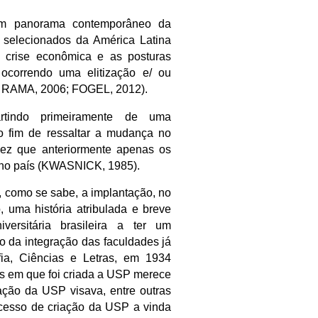
um panorama contemporâneo da
 selecionados da América Latina
à crise econômica e as posturas
 ocorrendo uma elitização e/ ou
4; RAMA, 2006; FOGEL, 2012).
partindo primeiramente de uma
 o fim de ressaltar a mudança no
ez que anteriormente apenas os
s no país (KWASNICK, 1985).
i, como se sabe, a implantação, no
, uma história atribulada e breve
versitária brasileira a ter um
o da integração das faculdades já
fia, Ciências e Letras, em 1934
 em que foi criada a USP merece
ação da USP visava, entre outras
ocesso de criação da USP a vinda