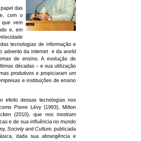
o papel das
de, com o
s que vem
undo e, em
velocidade
das tecnologias de informação e
o advento da internet e da
world
emas de ensino. A evolução de
imas décadas – e sua utilização
emas produtivos e propiciaram um
mpresas e instituições de ensino
o efeito dessas tecnologias nos
omo Pierre Lévy (1993), Milton
Dicken (2010), que nos mostram
cas e de sua influência no mundo
y, Society and Culture,
publicada
ásica, dada sua abrangência e