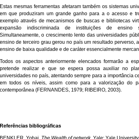
Estas mesmas ferramentas afetaram também os sistemas univ
em que produziram um grande ganho para a o acesso e t
exemplo através de mecanismos de buscas e bibliotecas virtu
expansão indiscriminada de instituições de ensino 
Simultaneamente, o crescimento lento das universidades púb
ensino de terceiro grau gerou no país um resultado perverso,
ensino de baixa qualidade e de caráter essencialmente mercant
Todos os aspectos anteriormente elencados formarão a es
pretende realizar e que se espera possa auxiliar no pla
universidades no país, atentando sempre para a importância ce
em todos os níveis, assim como para a valorização do p
contemporânea (FERNANDES, 1979; RIBEIRO, 2003).
Referências bibliográficas
BENKLER, Yohai.
The Wealth of network
. Yale: Yale Universit