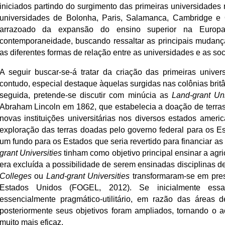
iniciados partindo do surgimento das primeiras universidade
universidades de Bolonha, Paris, Salamanca, Cambridge e 
arrazoado da expansão do ensino superior na Europa
contemporaneidade, buscando ressaltar as principais mudança
as diferentes formas de relação entre as universidades e as s
A seguir buscar-se-á tratar da criação das primeiras unive
contudo, especial destaque àquelas surgidas nas colônias brit
seguida, pretende-se discutir com minúcia as
Land-grant Uni
Abraham Lincoln em 1862, que estabelecia a doação de terras
novas instituições universitárias nos diversos estados amer
exploração das terras doadas pelo governo federal para os Est
um fundo para os Estados que seria revertido para financiar as
grant Universities
tinham como objetivo principal ensinar a agr
era excluída a possibilidade de serem ensinadas disciplinas 
Colleges
ou
Land-grant Universities
transformaram-se em prest
Estados Unidos (FOGEL, 2012). Se inicialmente ess
essencialmente pragmático-utilitário, em razão das áreas 
posteriormente seus objetivos foram ampliados, tornando o a
muito mais eficaz.