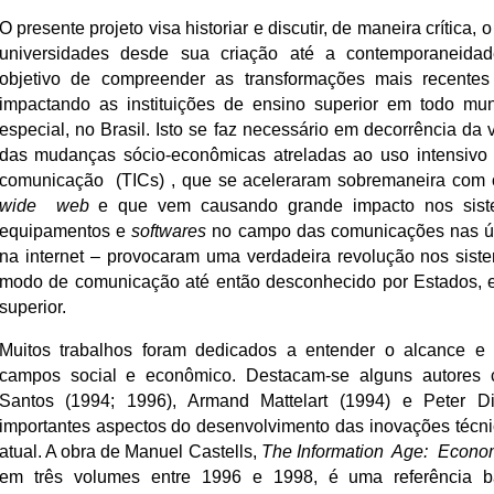
O presente projeto visa historiar e discutir, de maneira crítica, 
universidades desde sua criação até a contemporaneida
objetivo de compreender as transformações mais recente
impactando as instituições de ensino superior em todo m
especial, no Brasil. Isto se faz necessário em decorrência da 
das mudanças sócio-econômicas atreladas ao uso intensivo 
comunicação (TICs) , que se aceleraram sobremaneira com 
wide web
e que vem causando grande impacto nos sist
equipamentos e
softwares
no campo das comunicações nas últ
na internet – provocaram uma verdadeira revolução nos sist
modo de comunicação até então desconhecido por Estados, e
superior.
Muitos trabalhos foram dedicados a entender o alcance e 
campos social e econômico. Destacam-se alguns autores c
Santos (1994; 1996), Armand Mattelart (1994) e Peter 
importantes aspectos do desenvolvimento das inovações técni
atual. A obra de Manuel Castells,
The Information Age: Econom
em três volumes entre 1996 e 1998, é uma referência b