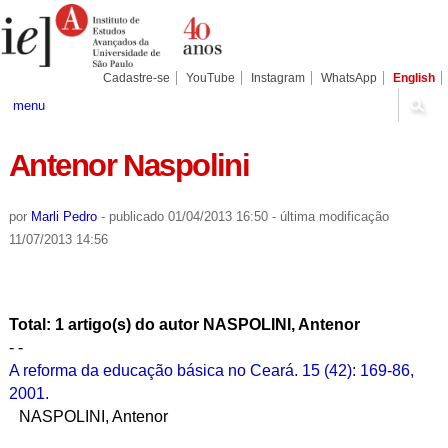
Ir
Ferramentas
Seções
para
Pessoais
o
conteúdo.
|
Cadastre-se
YouTube
Instagram
WhatsApp
English
Ir
para
menu
a
navegação
Antenor Naspolini
por
Marli Pedro
-
publicado
01/04/2013 16:50
-
última modificação
11/07/2013 14:56
Total: 1 artigo(s) do autor NASPOLINI, Antenor
- -
A reforma da educação básica no Ceará. 15 (42): 169-86,
2001.
NASPOLINI, Antenor