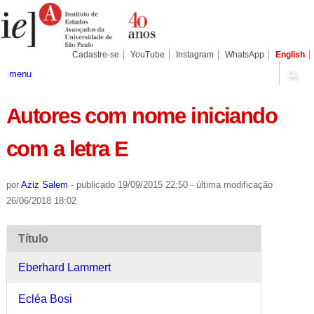
Ir
Ferramentas
Seções
para
Pessoais
o
conteúdo.
|
Cadastre-se
YouTube
Instagram
WhatsApp
English
Ir
para
menu
a
navegação
Autores com nome iniciando
com a letra E
por
Aziz Salem
-
publicado
19/09/2015 22:50
-
última modificação
26/06/2018 18:02
Título
Eberhard Lammert
Ecléa Bosi