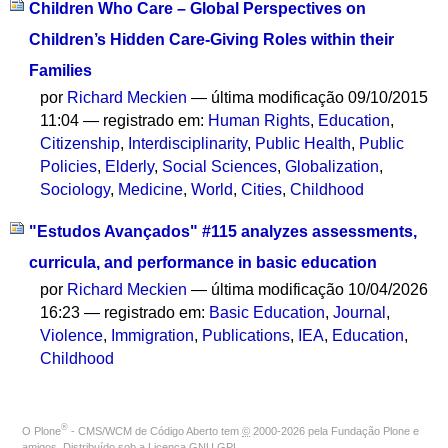
Children Who Care – Global Perspectives on
Children’s Hidden Care-Giving Roles within their
Families
por
Richard Meckien
—
última modificação
09/10/2015
11:04
— registrado em:
Human Rights
,
Education
,
Citizenship
,
Interdisciplinarity
,
Public Health
,
Public
Policies
,
Elderly
,
Social Sciences
,
Globalization
,
Sociology
,
Medicine
,
World
,
Cities
,
Childhood
"Estudos Avançados" #115 analyzes assessments,
curricula, and performance in basic education
por
Richard Meckien
—
última modificação
10/04/2026
16:23
— registrado em:
Basic Education
,
Journal
,
Violence
,
Immigration
,
Publications
,
IEA
,
Education
,
Childhood
®
O
Plone
- CMS/WCM de Código Aberto
tem
©
2000-2026 pela
Fundação Plone
e
amigos. Distribuído sob a
Licença GNU GPL
.