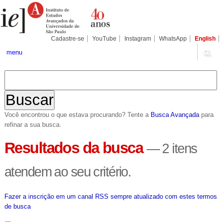
Ir
Ferramentas
Seções
para
Pessoais
o
conteúdo.
|
Cadastre-se
YouTube
Instagram
WhatsApp
English
Ir
para
menu
a
navegação
Você encontrou o que estava procurando? Tente a
Busca Avançada
para
refinar a sua busca.
Resultados da busca
—
2 itens
atendem ao seu critério.
Fazer a inscrição em um canal RSS sempre atualizado com estes termos
de busca