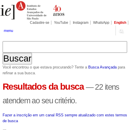
Ir
Ferramentas
Seções
para
Pessoais
o
conteúdo.
|
Cadastre-se
YouTube
Instagram
WhatsApp
English
Ir
para
menu
a
navegação
Você encontrou o que estava procurando? Tente a
Busca Avançada
para
refinar a sua busca.
Resultados da busca
—
22 itens
atendem ao seu critério.
Fazer a inscrição em um canal RSS sempre atualizado com estes termos
de busca