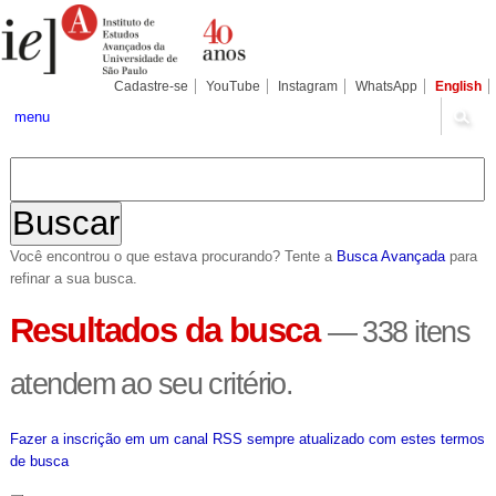
Ir
Ferramentas
Seções
para
Pessoais
o
conteúdo.
|
Cadastre-se
YouTube
Instagram
WhatsApp
English
Ir
para
menu
a
navegação
Você encontrou o que estava procurando? Tente a
Busca Avançada
para
refinar a sua busca.
Resultados da busca
—
338 itens
atendem ao seu critério.
Fazer a inscrição em um canal RSS sempre atualizado com estes termos
de busca