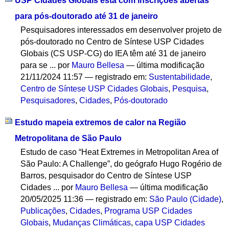
USP Cidades Globais está com inscrições abertas
para pós-doutorado até 31 de janeiro
Pesquisadores interessados em desenvolver projeto de
pós-doutorado no Centro de Síntese USP Cidades
Globais (CS USP-CG) do IEA têm até 31 de janeiro
para se ...
por
Mauro Bellesa
—
última modificação
21/11/2024 11:57
— registrado em:
Sustentabilidade
,
Centro de Síntese USP Cidades Globais
,
Pesquisa
,
Pesquisadores
,
Cidades
,
Pós-doutorado
Estudo mapeia extremos de calor na Região
Metropolitana de São Paulo
Estudo de caso “Heat Extremes in Metropolitan Area of
São Paulo: A Challenge”, do geógrafo Hugo Rogério de
Barros, pesquisador do Centro de Síntese USP
Cidades ...
por
Mauro Bellesa
—
última modificação
20/05/2025 11:36
— registrado em:
São Paulo (Cidade)
,
Publicações
,
Cidades
,
Programa USP Cidades
Globais
,
Mudanças Climáticas
,
capa USP Cidades