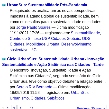
UrbanSus: Sustentabilidade Pós-Pandemia
Pesquisadores analisaram as novas perspectivas
impostas à agenda global de sustentabilidade, bem
como os desafios para a sustentabilidade de cidades ...
por
Jorge Paulo Soares
—
última modificação
11/11/2021 17:26
— registrado em:
Sustentabilidade
,
Centro de Síntese USP Cidades Globais
,
ODS
,
Cidades
,
Mobilidade Urbana
,
Desenvolvimento
sustentável
,
5G
Ciclo UrbanSus: Sustentabilidade Urbana - Inovação,
Sustentabilidade e Ação Sistêmica nas Cidades - Tarde
O encontro "Inovação, Sustentabilidade e Ação
Sistêmica nas Cidades", segundo seminário do Ciclo
UrbanSus, teve como objetivo debater a relação entre ...
por
Sergio R V Bernardo
—
última modificação
18/09/2019 11:53
— registrado em:
UrbanSus
,
Urbanismo
,
Cidades
,
Sabáticos
1
2
3
4
…
12
Próximos 30 itens »