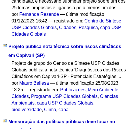
candidatar, é necessário submeter projeto sobre um dos
25 temas propostos e ligados a pelo menos um dos ...
por
Fernanda Rezende
—
última modificação
01/12/2023 16:42
— registrado em:
Centro de Síntese
USP Cidades Globais
,
Cidades
,
Pesquisa
,
capa USP
Cidades Globais
Projeto publica nota técnica sobre riscos climáticos
em Capivari (SP)
Projeto de grupo do Centro de Síntese USP Cidades
Globais publica a nota técnica 'Diagnósticos dos Riscos
Climáticos em Capivari-SP - Potenciais Estratégias ...
por
Mauro Bellesa
—
última modificação
25/08/2023
13:25
— registrado em:
Publicações
,
Meio Ambiente
,
Cidades
,
Programa USP Cidades Globais
,
Ciencias
Ambientais
,
capa USP Cidades Globais
,
biodiversidade
,
Clima
,
capa
Mensuração das políticas públicas deve focar no