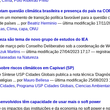
,
Clima
,
Polo Ribeirão Preto
am questão climática brasileira e presença do país na CO
 em um momento de transição política favorável para a questão
e países ...
por
Beatriz Herminio
—
última modificação
17/11/2
cas
,
Clima
,
capa
,
ONU
eza são tema de novo grupo de estudos do IEA
5 de março pelo Conselho Deliberativo sob a coordenação de W
zuk Martins
—
última modificação
27/04/2023 17:17
— registr
Baseadas na Natureza
sobre riscos climáticos em Capivari (SP)
e Síntese USP Cidades Globais publica a nota técnica 'Diagnó
tégias ...
por
Mauro Bellesa
—
última modificação
25/08/2023 
,
Cidades
,
Programa USP Cidades Globais
,
Ciencias Ambientai
senvolvidos têm capacidade de usar mais o soft power
re os impactos das instituições e da economia no soft power e 