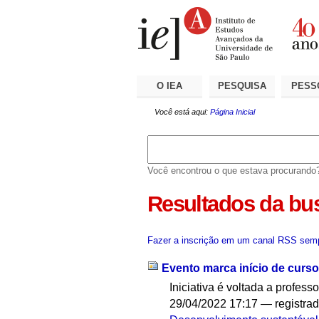
Ir
Ferramentas
Seções
para
Pessoais
o
conteúdo.
|
Ir
para
a
O IEA
PESQUISA
PESS
navegação
Você está aqui:
Página Inicial
Você encontrou o que estava procurando
Resultados da bu
Fazer a inscrição em um canal RSS semp
Evento marca início de curso
Iniciativa é voltada a profes
29/04/2022 17:17
— registra