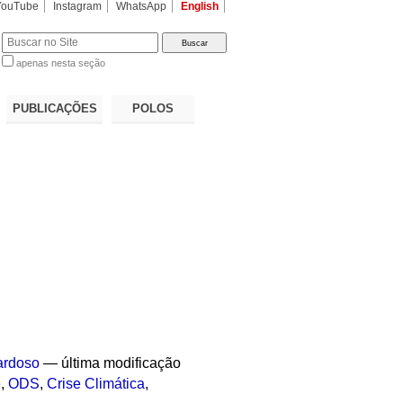
YouTube
Instagram
WhatsApp
English
apenas nesta seção
a…
PUBLICAÇÕES
POLOS
ardoso
—
última modificação
e
,
ODS
,
Crise Climática
,