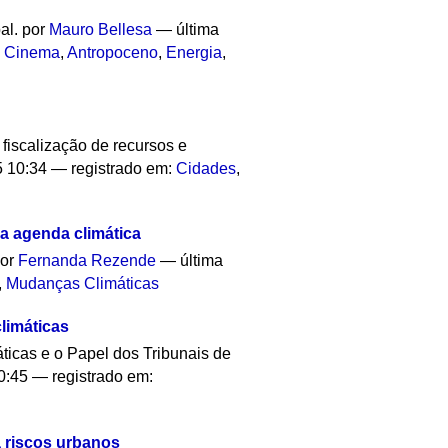
pal.
por
Mauro Bellesa
—
última
,
Cinema
,
Antropoceno
,
Energia
,
fiscalização de recursos e
5 10:34
— registrado em:
Cidades
,
 a agenda climática
por
Fernanda Rezende
—
última
,
Mudanças Climáticas
limáticas
ticas e o Papel dos Tribunais de
0:45
— registrado em:
a riscos urbanos