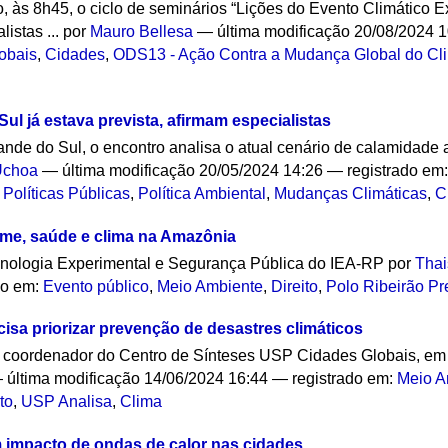
o, às 8h45, o ciclo de seminários “Lições do Evento Climático 
listas ...
por
Mauro Bellesa
—
última modificação
20/08/2024 
obais
,
Cidades
,
ODS13 - Ação Contra a Mudança Global do Cl
ul já estava prevista, afirmam especialistas
rande do Sul, o encontro analisa o atual cenário de calamidade
 Uchoa
—
última modificação
20/05/2024 14:26
— registrado em
,
Políticas Públicas
,
Política Ambiental
,
Mudanças Climáticas
,
C
ime, saúde e clima na Amazônia
minologia Experimental e Segurança Pública do IEA-RP
por
Thai
do em:
Evento público
,
Meio Ambiente
,
Direito
,
Polo Ribeirão Pr
isa priorizar prevenção de desastres climáticos
e coordenador do Centro de Sínteses USP Cidades Globais, em 
—
última modificação
14/06/2024 16:44
— registrado em:
Meio A
to
,
USP Analisa
,
Clima
 impacto de ondas de calor nas cidades