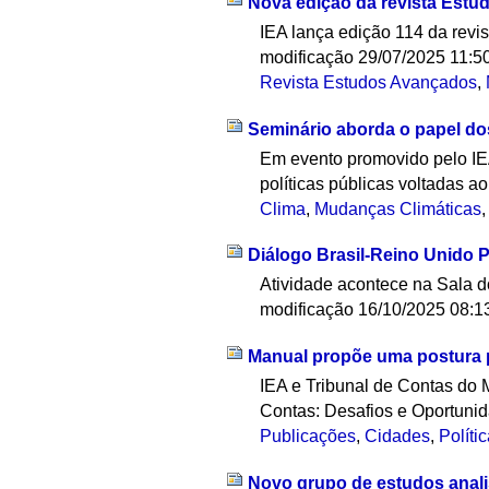
Nova edição da revista Est
IEA lança edição 114 da revi
modificação
29/07/2025 11:5
Revista Estudos Avançados
,
Seminário aborda o papel do
Em evento promovido pelo IEA 
políticas públicas voltadas a
Clima
,
Mudanças Climáticas
Diálogo Brasil-Reino Unido P
Atividade acontece na Sala d
modificação
16/10/2025 08:1
Manual propõe uma postura p
IEA e Tribunal de Contas do 
Contas: Desafios e Oportunida
Publicações
,
Cidades
,
Políti
Novo grupo de estudos analisa