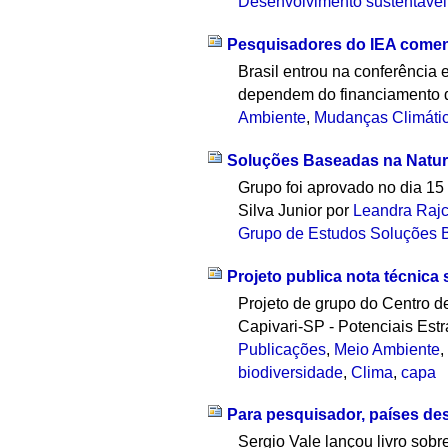
Desenvolvimento sustentável
Pesquisadores do IEA coment
Brasil entrou na conferência
dependem do financiamento d
Ambiente
,
Mudanças Climáti
Soluções Baseadas na Natur
Grupo foi aprovado no dia 1
Silva Junior
por
Leandra Rajc
Grupo de Estudos Soluções 
Projeto publica nota técnica 
Projeto de grupo do Centro d
Capivari-SP - Potenciais Estra
Publicações
,
Meio Ambiente
biodiversidade
,
Clima
,
capa
Para pesquisador, países de
Sergio Vale lançou livro sob