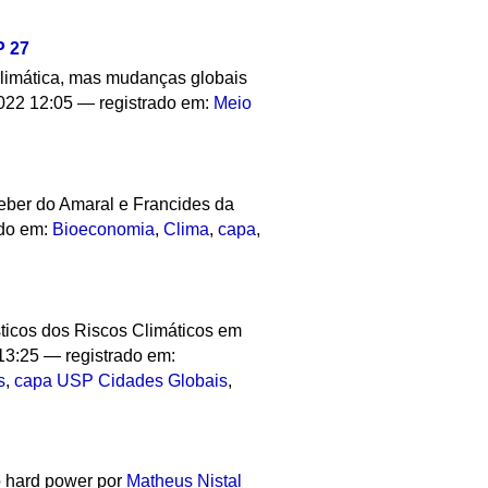
P 27
 climática, mas mudanças globais
022 12:05
— registrado em:
Meio
eber do Amaral e Francides da
ado em:
Bioeconomia
,
Clima
,
capa
,
sticos dos Riscos Climáticos em
13:25
— registrado em:
s
,
capa USP Cidades Globais
,
no hard power
por
Matheus Nistal