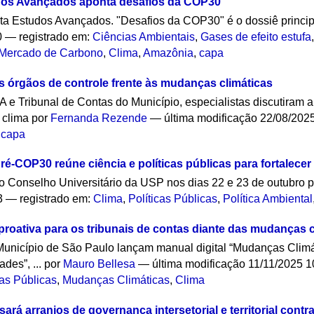
udos Avançados aponta desafios da COP30
sta Estudos Avançados. "Desafios da COP30" é o dossiê princi
0
— registrado em:
Ciências Ambientais
,
Gases de efeito estufa
Mercado de Carbono
,
Clima
,
Amazônia
,
capa
s órgãos de controle frente às mudanças climáticas
e Tribunal de Contas do Município, especialistas discutiram a 
o clima
por
Fernanda Rezende
—
última modificação
22/08/202
,
capa
ré-COP30 reúne ciência e políticas públicas para fortalecer
o Conselho Universitário da USP nos dias 22 e 23 de outubro
3
— registrado em:
Clima
,
Políticas Públicas
,
Política Ambiental
roativa para os tribunais de contas diante das mudanças c
Município de São Paulo lançam manual digital “Mudanças Climá
des”, ...
por
Mauro Bellesa
—
última modificação
11/11/2025 1
cas Públicas
,
Mudanças Climáticas
,
Clima
rá arranjos de governança intersetorial e territorial contr