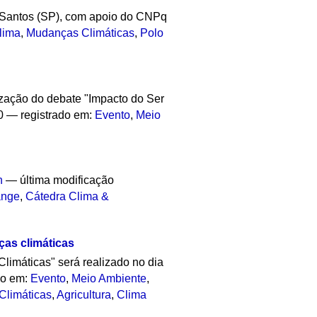
m Santos (SP), com apoio do CNPq
lima
,
Mudanças Climáticas
,
Polo
ização do debate "Impacto do Ser
00
— registrado em:
Evento
,
Meio
n
—
última modificação
ange
,
Cátedra Clima &
ças climáticas
limáticas" será realizado no dia
do em:
Evento
,
Meio Ambiente
,
Climáticas
,
Agricultura
,
Clima