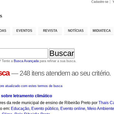
Cadastre-se
Busca
Busca
Avançad
OAS
EVENTOS
REVISTA
NOTÍCIAS
MIDIATECA
? Tente a
Busca Avançada
para refinar a sua busca.
sca
—
248 itens atendem ao seu critério.
re atualizado com estes termos de busca
 sobre letramento climático
sores da rede municipal de ensino de Ribeirão Preto
por
Thais C
do em:
Educação
,
Evento público
,
Evento online
,
Meio Ambient