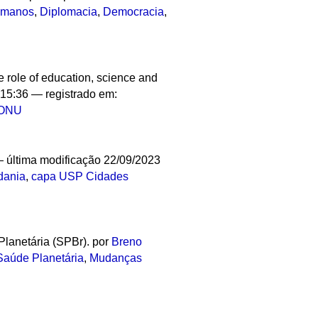
humanos
,
Diplomacia
,
Democracia
,
 role of education, science and
 15:36
— registrado em:
ONU
—
última modificação
22/09/2023
dania
,
capa USP Cidades
lanetária (SPBr).
por
Breno
Saúde Planetária
,
Mudanças