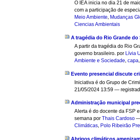
O IEA inicia no dia 21 de mai
com a participação de especia
Meio Ambiente
,
Mudanças Gl
Ciencias Ambientais
A tragédia do Rio Grande do S
A partir da tragédia do Rio G
governo brasileiro.
por
Lívia
Ambiente e Sociedade
,
capa
Evento presencial discute cr
Iniciativa é do Grupo de Cri
21/05/2024 13:59
— registra
Administração municipal prec
Alerta é do docente da FSP 
semana
por
Thais Cardoso
Climáticas
,
Polo Ribeirão Pre
Abrigos climáticos amenizam