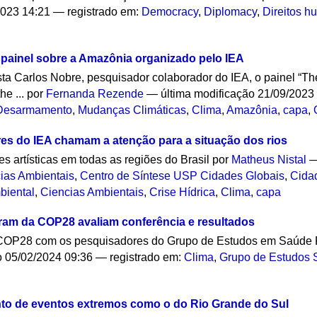
2023 14:21
— registrado em:
Democracy
,
Diplomacy
,
Direitos 
painel sobre a Amazônia organizado pelo IEA
ta Carlos Nobre, pesquisador colaborador do IEA, o painel “The
he ...
por
Fernanda Rezende
—
última modificação
21/09/2023
Desarmamento
,
Mudanças Climáticas
,
Clima
,
Amazônia
,
capa
,
es do IEA chamam a atenção para a situação dos rios
s artísticas em todas as regiões do Brasil
por
Matheus Nistal
ias Ambientais
,
Centro de Síntese USP Cidades Globais
,
Cida
biental
,
Ciencias Ambientais
,
Crise Hídrica
,
Clima
,
capa
ram da COP28 avaliam conferência e resultados
 COP28 com os pesquisadores do Grupo de Estudos em Saúde P
o
05/02/2024 09:36
— registrado em:
Clima
,
Grupo de Estudos 
ento de eventos extremos como o do Rio Grande do Sul