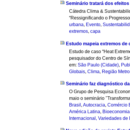
Seminário tratará dos efeito
Cátedra Clima & Sustentabili
“Ressignificando o Progresso:
urbana
,
Evento
,
Sustentabili
extremos
,
capa
Estudo mapeia extremos de c
Estudo de caso “Heat Extreme
pesquisador do Centro de Sí
em:
São Paulo (Cidade)
,
Pub
Globais
,
Clima
,
Região Metro
Seminário faz diagnóstico da
O Grupo de Pesquisa Economi
maio o seminário "Transforma
Brasil
,
Autocracia
,
Comércio E
América Latina
,
Bioeconomia
Internacional, Variedades d