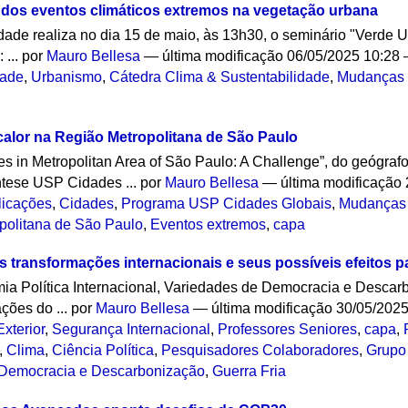
s dos eventos climáticos extremos na vegetação urbana
dade realiza no dia 15 de maio, às 13h30, o seminário "Verde 
 ...
por
Mauro Bellesa
—
última modificação
06/05/2025 10:28
dade
,
Urbanismo
,
Cátedra Clima & Sustentabilidade
,
Mudanças 
alor na Região Metropolitana de São Paulo
s in Metropolitan Area of São Paulo: A Challenge”, do geógraf
ntese USP Cidades ...
por
Mauro Bellesa
—
última modificação
licações
,
Cidades
,
Programa USP Cidades Globais
,
Mudanças 
politana de São Paulo
,
Eventos extremos
,
capa
s transformações internacionais e seus possíveis efeitos pa
a Política Internacional, Variedades de Democracia e Descarb
ções do ...
por
Mauro Bellesa
—
última modificação
30/05/2025
xterior
,
Segurança Internacional
,
Professores Seniores
,
capa
,
,
Clima
,
Ciência Política
,
Pesquisadores Colaboradores
,
Grupo
e Democracia e Descarbonização
,
Guerra Fria