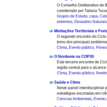
O Conselho Deliberativo do I
coordenado por Tatiana Tucun
Grupos de Estudo
,
capa
,
Cid
extremos
,
Desastres Naturais
Mediações Territoriais e Fort
O segundo encontro do Ciclo
torno dos principais problema
Clima
,
Evento público
,
Flores
O Nordeste na COP30
Este terceiro encontro do C
região central para o alcance
Clima
,
Evento público
,
Norde
Saúde e Clima
Neste painel interdisciplina
estratégias ancoradas em ciên
Ciencias Ambientais
,
Evento 