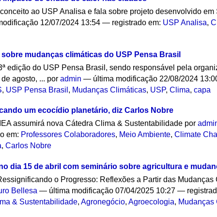
conceito ao USP Analisa e fala sobre projeto desenvolvido e
modificação
12/07/2024 13:54
— registrado em:
USP Analisa
,
C
s sobre mudanças climáticas do USP Pensa Brasil
3ª edição do USP Pensa Brasil, sendo responsável pela organ
de agosto, ...
por
admin
—
última modificação
22/08/2024 13:
S
,
USP Pensa Brasil
,
Mudanças Climáticas
,
USP
,
Clima
,
capa
ndo um ecocídio planetário, diz Carlos Nobre
IEA assumirá nova Cátedra Clima & Sustentabilidade
por
admi
do em:
Professores Colaboradores
,
Meio Ambiente
,
Climate Ch
a
,
Carlos Nobre
no dia 15 de abril com seminário sobre agricultura e mudan
Ressignificando o Progresso: Reflexões a Partir das Mudanças C
ro Bellesa
—
última modificação
07/04/2025 10:27
— registra
ima & Sustentabilidade
,
Agronegócio
,
Agroecologia
,
Mudanças 