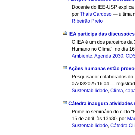
Docente do IEE-USP explica 
por
Thais Cardoso
—
última 
Ribeirão Preto
IEA participa das discussõe
O IEA é um dos parceiros da 
Humano no Clima", no dia 16 
Ambiente
,
Agenda 2030
,
OD
Ações humanas estão provoca
Pesquisador colaborados do 
07/03/2025 16:04
— registra
Sustentabilidade
,
Clima
,
cap
Cátedra inaugura atividades 
Primeiro seminário do ciclo "
15 de abril, às 13h30.
por
Mau
Sustentabilidade
,
Cátedra Cl