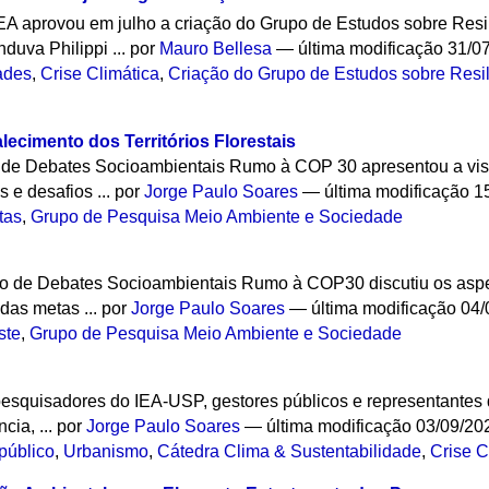
EA aprovou em julho a criação do Grupo de Estudos sobre Resi
duva Philippi ...
por
Mauro Bellesa
—
última modificação
31/07
ades
,
Crise Climática
,
Criação do Grupo de Estudos sobre Resil
alecimento dos Territórios Florestais
 de Debates Socioambientais Rumo à COP 30 apresentou a visã
s e desafios ...
por
Jorge Paulo Soares
—
última modificação
15
tas
,
Grupo de Pesquisa Meio Ambiente e Sociedade
iclo de Debates Socioambientais Rumo à COP30 discutiu os as
 das metas ...
por
Jorge Paulo Soares
—
última modificação
04/
ste
,
Grupo de Pesquisa Meio Ambiente e Sociedade
r pesquisadores do IEA‑USP, gestores públicos e representante
cia, ...
por
Jorge Paulo Soares
—
última modificação
03/09/20
público
,
Urbanismo
,
Cátedra Clima & Sustentabilidade
,
Crise C