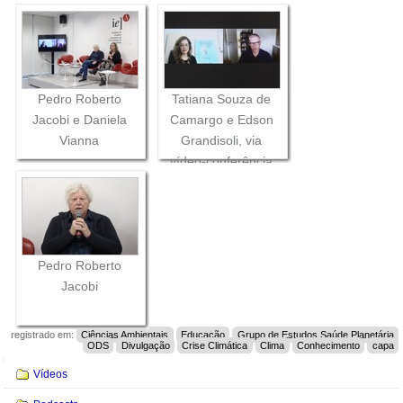
Pedro Roberto
Tatiana Souza de
Jacobi e Daniela
Camargo e Edson
Vianna
Grandisoli, via
vídeo-conferência
Pedro Roberto
Jacobi
registrado em:
Ciências Ambientais
Educação
Grupo de Estudos Saúde Planetária
ODS
Divulgação
Crise Climática
Clima
Conhecimento
capa
Navegação
Vídeos