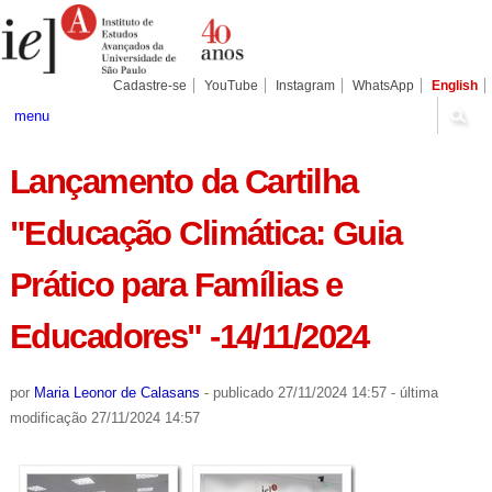
Ir
Ferramentas
Seções
para
Pessoais
o
conteúdo.
|
Cadastre-se
YouTube
Instagram
WhatsApp
English
Ir
para
menu
a
navegação
Lançamento da Cartilha
"Educação Climática: Guia
Prático para Famílias e
Educadores" -14/11/2024
por
Maria Leonor de Calasans
-
publicado
27/11/2024 14:57
-
última
modificação
27/11/2024 14:57