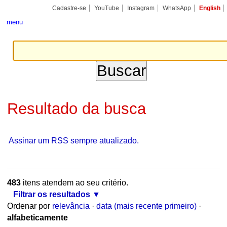
Ir
Ferramentas
Seções
Cadastre-se
YouTube
Instagram
WhatsApp
English
para
Pessoais
o
menu
conteúdo.
|
Ir
para
a
navegação
Resultado da busca
Assinar um RSS sempre atualizado.
483
itens atendem ao seu critério.
Filtrar os resultados
Ordenar por
relevância
·
data (mais recente primeiro)
·
alfabeticamente