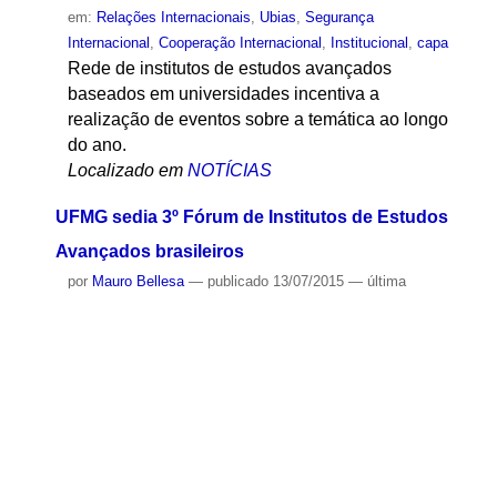
em:
Relações Internacionais
,
Ubias
,
Segurança
Internacional
,
Cooperação Internacional
,
Institucional
,
capa
Rede de institutos de estudos avançados
baseados em universidades incentiva a
realização de eventos sobre a temática ao longo
do ano.
Localizado em
NOTÍCIAS
UFMG sedia 3º Fórum de Institutos de Estudos
Avançados brasileiros
por
Mauro Bellesa
—
publicado
13/07/2015
—
última
modificação
19/02/2016 15:11
— registrado em:
Evento
,
Forum IEAs
,
Interdisciplinar
,
Pesquisa
,
Transformação
,
Institucional
,
IEA
O 3º Fórum de Institutos de Estudos Avançados
será realizado nos dias 11 e 12 de agosto na
Universidade Federal de Minas Gerais.
Localizado em
NOTÍCIAS