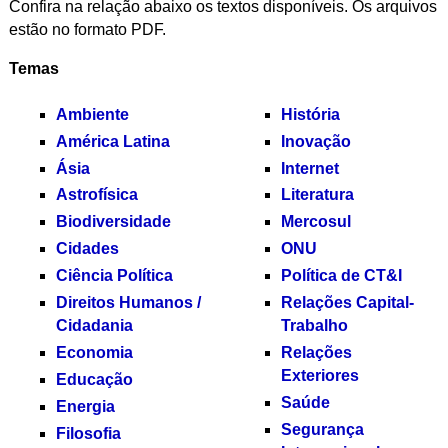
Confira na relação abaixo os textos disponíveis. Os arquivos
estão no formato PDF.
Temas
Ambiente
História
América Latina
Inovação
Ásia
Internet
Astrofísica
Literatura
Biodiversidade
Mercosul
Cidades
ONU
Ciência Política
Política de CT&I
Direitos Humanos /
Relações Capital-
Cidadania
Trabalho
Economia
Relações
Exteriores
Educação
Saúde
Energia
Segurança
Filosofia