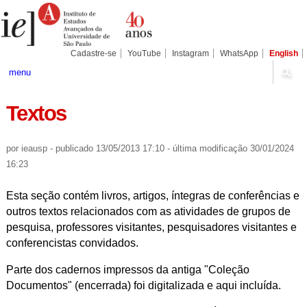
Ir
Ferramentas
Seções
para
Pessoais
o
conteúdo.
|
Cadastre-se
YouTube
Instagram
WhatsApp
English
Ir
para
menu
a
navegação
Textos
por ieausp
-
publicado
13/05/2013 17:10
-
última modificação
30/01/2024
16:23
Esta seção contém livros, artigos, íntegras de conferências e
outros textos relacionados com as atividades de grupos de
pesquisa, professores visitantes, pesquisadores visitantes e
conferencistas convidados.
Parte dos cadernos impressos da antiga "Coleção
Documentos" (encerrada) foi digitalizada e aqui incluída.