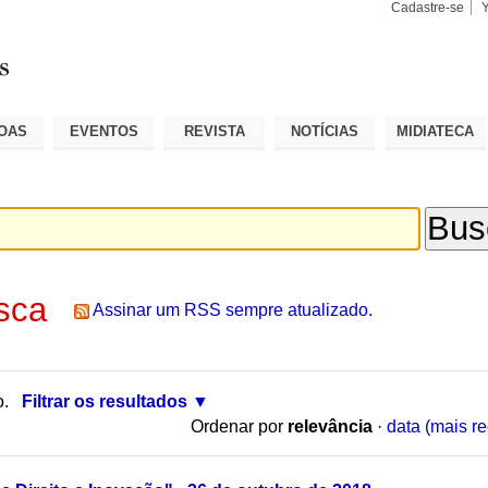
Cadastre-se
Busca
Busca
Avançad
OAS
EVENTOS
REVISTA
NOTÍCIAS
MIDIATECA
sca
Assinar um RSS sempre atualizado.
o.
Filtrar os resultados
Ordenar por
relevância
·
data (mais re