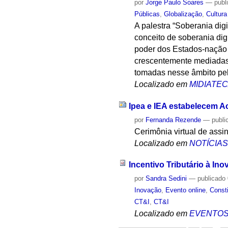
por
Jorge Paulo Soares
—
publ
Públicas
,
Globalização
,
Cultura
A palestra “Soberania dig
conceito de soberania di
poder dos Estados-nação 
crescentemente mediadas p
tomadas nesse âmbito pe
Localizado em
MIDIATE
Ipea e IEA estabelecem 
por
Fernanda Rezende
—
publi
Cerimônia virtual de assi
Localizado em
NOTÍCIA
Incentivo Tributário à In
por
Sandra Sedini
—
publicado
Inovação
,
Evento online
,
Const
CT&I
,
CT&I
Localizado em
EVENTO