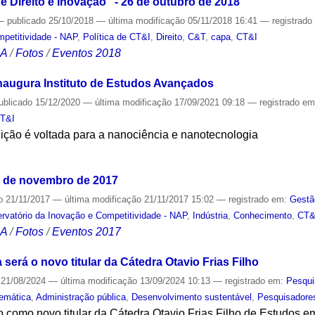
Direito e Inovação" - 26 de outubro de 2018
—
publicado
25/10/2018
—
última modificação
05/11/2018 16:41
— registrad
mpetitividade - NAP
,
Política de CT&I
,
Direito
,
C&T
,
capa
,
CT&I
CA
/
Fotos
/
Eventos 2018
naugura Instituto de Estudos Avançados
ublicado
15/12/2020
—
última modificação
17/09/2021 09:18
— registrado e
T&I
tuição é voltada para a nanociência e nanotecnologia
S
1 de novembro de 2017
o
21/11/2017
—
última modificação
21/11/2017 15:02
— registrado em:
Gestã
vatório da Inovação e Competitividade - NAP
,
Indústria
,
Conhecimento
,
CT&
CA
/
Fotos
/
Eventos 2017
será o novo titular da Cátedra Otavio Frias Filho
21/08/2024
—
última modificação
13/09/2024 10:13
— registrado em:
Pesqui
emática
,
Administração pública
,
Desenvolvimento sustentável
,
Pesquisadore
o como novo titular da Cátedra Otavio Frias Filho de Estudos