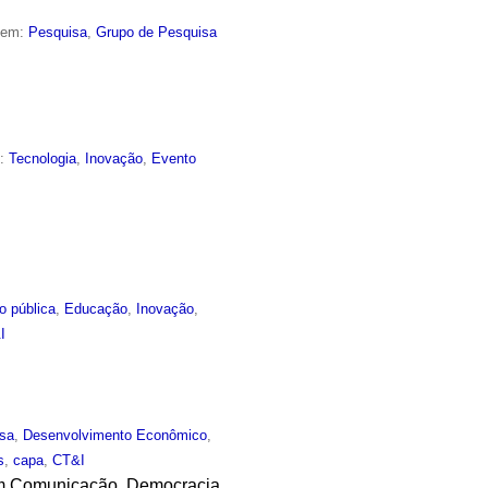
o em:
Pesquisa
,
Grupo de Pesquisa
m:
Tecnologia
,
Inovação
,
Evento
o pública
,
Educação
,
Inovação
,
I
sa
,
Desenvolvimento Econômico
,
s
,
capa
,
CT&I
 em Comunicação, Democracia