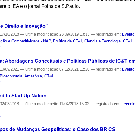
tre o IEA e o jornal Folha de S.Paulo.
S
 Direito e Inovação"
17/10/2018
—
última modificação
23/09/2019 13:13
— registrado em:
Evento
ação e Competitividade - NAP
,
Política de CT&I
,
Ciência e Tecnologia
,
CT&I
S
: Abordagens Conceituais e Políticas Públicas de IC&T e
10/09/2021
—
última modificação
07/12/2021 12:20
— registrado em:
Evento
Bioeconomia
,
Amazônia
,
CT&I
S
d to Start Up Nation
02/03/2018
—
última modificação
11/04/2018 15:32
— registrado em:
Tecnolo
S
mpos de Mudanças Geopolíticas: o Caso dos BRICS