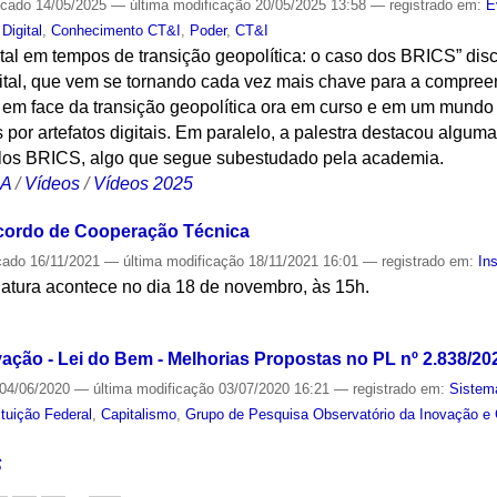
icado
14/05/2025
—
última modificação
20/05/2025 13:58
— registrado em:
E
 Digital
,
Conhecimento CT&I
,
Poder
,
CT&I
ital em tempos de transição geopolítica: o caso dos BRICS” disc
gital, que vem se tornando cada vez mais chave para a compre
em face da transição geopolítica ora em curso e em um mundo 
or artefatos digitais. Em paralelo, a palestra destacou algum
los BRICS, algo que segue subestudado pela academia.
CA
/
Vídeos
/
Vídeos 2025
Acordo de Cooperação Técnica
cado
16/11/2021
—
última modificação
18/11/2021 16:01
— registrado em:
Ins
natura acontece no dia 18 de novembro, às 15h.
S
ovação - Lei do Bem - Melhorias Propostas no PL nº 2.838/
04/06/2020
—
última modificação
03/07/2020 16:21
— registrado em:
Sistema
ituição Federal
,
Capitalismo
,
Grupo de Pesquisa Observatório da Inovação e 
S