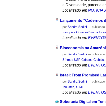
e Diversidade, parceria en
Localizado em
NOTÍCIA
Lançamento "Cadernos de
por
Sandra Sedini
—
publicado
Pesquisa Observatório da Inov
Localizado em
EVENTO
Bioeconomia na Amazônia
por
Sandra Sedini
—
publicado
Síntese USP Cidades Globais
,
Localizado em
EVENTO
Israel: From Promised Lan
por
Sandra Sedini
—
publicado
Indústria
,
CT&I
Localizado em
EVENTO
Soberania Digital em Te