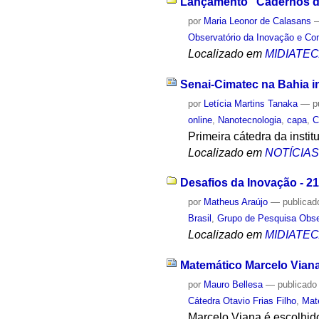
Lançamento "Cadernos de 
por
Maria Leonor de Calasans
Observatório da Inovação e Co
Localizado em
MIDIATE
Senai-Cimatec na Bahia i
por
Letícia Martins Tanaka
—
p
online
,
Nanotecnologia
,
capa
,
C
Primeira cátedra da insti
Localizado em
NOTÍCIA
Desafios da Inovação - 2
por
Matheus Araújo
—
publicad
Brasil
,
Grupo de Pesquisa Obser
Localizado em
MIDIATE
Matemático Marcelo Viana 
por
Mauro Bellesa
—
publicado
Cátedra Otavio Frias Filho
,
Mat
Marcelo Viana é escolhid