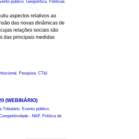
vento público
,
Geopolítica
,
Políticas
utiu aspectos relativos ao
ensão das novas dinâmicas de
cujas relações sociais são
as das principais medidas
titucional
,
Pesquisa
,
CT&I
2020 (WEBINÁRIO)
 Tributário
,
Evento público
,
Competitividade - NAP
,
Política de