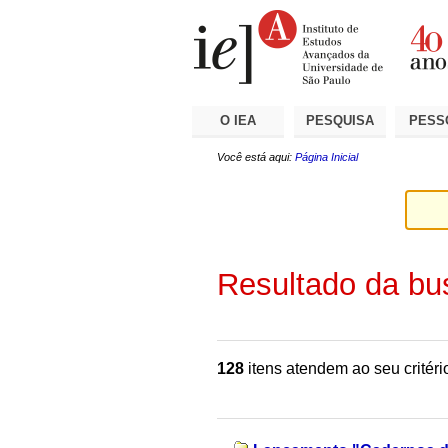
Ir
Ferramentas
Seções
para
Pessoais
o
conteúdo.
|
Ir
para
a
O IEA
PESQUISA
PESS
navegação
Você está aqui:
Página Inicial
Resultado da bu
128
itens atendem ao seu critéri