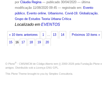
por
Cláudia Regina
—
publicado
30/04/2020
—
última
modificação
11/08/2020 09:45
— registrado em:
Evento
público
,
Evento online
,
Urbanismo
,
Covid-19
,
Globalização
,
Grupo de Estudos Teoria Urbana Crítica
Localizado em
EVENTOS
« 10 itens anteriores
1
…
13
14
Próximos 10 itens »
15
16
17
18
19
20
®
O
Plone
- CMS/WCM de Código Aberto
tem
©
2000-2026 pela
Fundação Plone
e
amigos. Distribuído sob a
Licença GNU GPL
.
This Plone Theme brought to you by
Simples Consultoria
.