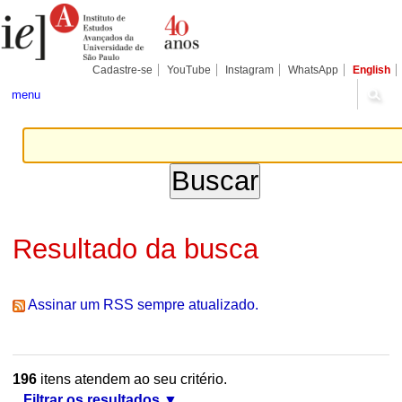
Ir
Ferramentas
Seções
para
Pessoais
o
conteúdo.
|
Cadastre-se
YouTube
Instagram
WhatsApp
English
Ir
para
menu
a
navegação
Resultado da busca
Assinar um RSS sempre atualizado.
196
itens atendem ao seu critério.
Filtrar os resultados