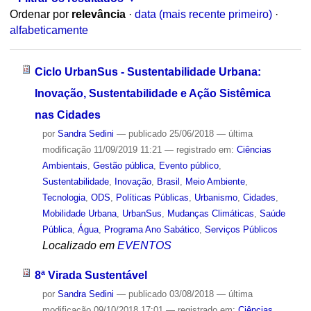
Ordenar por
relevância
·
data (mais recente primeiro)
·
alfabeticamente
Ciclo UrbanSus - Sustentabilidade Urbana:
Inovação, Sustentabilidade e Ação Sistêmica
nas Cidades
por
Sandra Sedini
—
publicado
25/06/2018
—
última
modificação
11/09/2019 11:21
— registrado em:
Ciências
Ambientais
,
Gestão pública
,
Evento público
,
Sustentabilidade
,
Inovação
,
Brasil
,
Meio Ambiente
,
Tecnologia
,
ODS
,
Políticas Públicas
,
Urbanismo
,
Cidades
,
Mobilidade Urbana
,
UrbanSus
,
Mudanças Climáticas
,
Saúde
Pública
,
Água
,
Programa Ano Sabático
,
Serviços Públicos
Localizado em
EVENTOS
8ª Virada Sustentável
por
Sandra Sedini
—
publicado
03/08/2018
—
última
modificação
09/10/2018 17:01
— registrado em:
Ciências