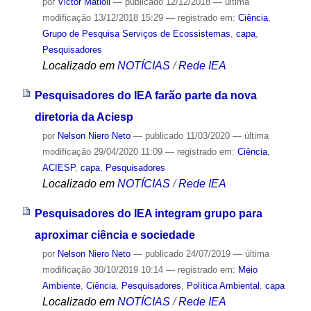
por
Victor Matioli
—
publicado
12/12/2018
—
última
modificação
13/12/2018 15:29
— registrado em:
Ciência
,
Grupo de Pesquisa Serviços de Ecossistemas
,
capa
,
Pesquisadores
Localizado em
NOTÍCIAS
/
Rede IEA
Pesquisadores do IEA farão parte da nova
diretoria da Aciesp
por
Nelson Niero Neto
—
publicado
11/03/2020
—
última
modificação
29/04/2020 11:09
— registrado em:
Ciência
,
ACIESP
,
capa
,
Pesquisadores
Localizado em
NOTÍCIAS
/
Rede IEA
Pesquisadores do IEA integram grupo para
aproximar ciência e sociedade
por
Nelson Niero Neto
—
publicado
24/07/2019
—
última
modificação
30/10/2019 10:14
— registrado em:
Meio
Ambiente
,
Ciência
,
Pesquisadores
,
Política Ambiental
,
capa
Localizado em
NOTÍCIAS
/
Rede IEA