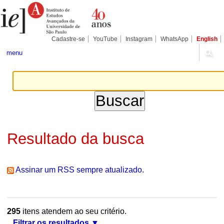
Ir
Ferramentas
Seções
para
Pessoais
o
conteúdo.
|
Cadastre-se
YouTube
Instagram
WhatsApp
English
Ir
para
menu
a
navegação
Resultado da busca
Assinar um RSS sempre atualizado.
295
itens atendem ao seu critério.
Filtrar os resultados