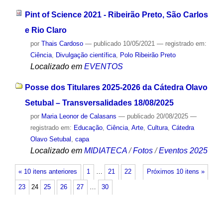
Pint of Science 2021 - Ribeirão Preto, São Carlos
e Rio Claro
por
Thais Cardoso
—
publicado
10/05/2021
— registrado em:
Ciência
,
Divulgação científica
,
Polo Ribeirão Preto
Localizado em
EVENTOS
Posse dos Titulares 2025-2026 da Cátedra Olavo
Setubal – Transversalidades 18/08/2025
por
Maria Leonor de Calasans
—
publicado
20/08/2025
—
registrado em:
Educação
,
Ciência
,
Arte
,
Cultura
,
Cátedra
Olavo Setubal
,
capa
Localizado em
MIDIATECA
/
Fotos
/
Eventos 2025
« 10 itens anteriores
1
…
21
22
Próximos 10 itens »
23
24
25
26
27
…
30