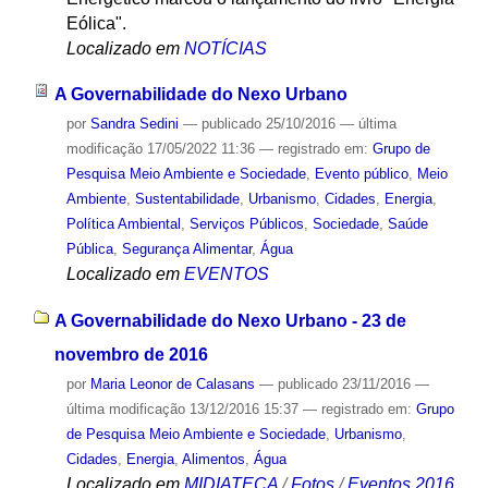
Eólica".
Localizado em
NOTÍCIAS
A Governabilidade do Nexo Urbano
por
Sandra Sedini
—
publicado
25/10/2016
—
última
modificação
17/05/2022 11:36
— registrado em:
Grupo de
Pesquisa Meio Ambiente e Sociedade
,
Evento público
,
Meio
Ambiente
,
Sustentabilidade
,
Urbanismo
,
Cidades
,
Energia
,
Política Ambiental
,
Serviços Públicos
,
Sociedade
,
Saúde
Pública
,
Segurança Alimentar
,
Água
Localizado em
EVENTOS
A Governabilidade do Nexo Urbano - 23 de
novembro de 2016
por
Maria Leonor de Calasans
—
publicado
23/11/2016
—
última modificação
13/12/2016 15:37
— registrado em:
Grupo
de Pesquisa Meio Ambiente e Sociedade
,
Urbanismo
,
Cidades
,
Energia
,
Alimentos
,
Água
Localizado em
MIDIATECA
/
Fotos
/
Eventos 2016