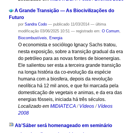
A Grande Transição — As Biocivilizações do
Futuro
por
Sandra Codo
—
publicado
11/03/2014
—
última
modificação
03/06/2025 10:51
— registrado em:
O Comum
,
Biocombustíveis
,
Energia
O economista e sociólogo Ignacy Sachs tratou,
nesta exposição, sobre a transição gradual da era
do petróleo para as novas fontes de bioenergias.
Ele salientou ser esta a terceira grande transição
na longa história da co-evolução da espécie
humana com a biosfera, depois da revolução
neolítica há 12 mil anos, e que foi marcada pela
domesticação de vegetais e animas, e da era das
energias fósseis, iniciada há três séculos.
Localizado em
MIDIATECA
/
Vídeos
/
Vídeos
2008
Ab'Sáber será homenageado em seminário