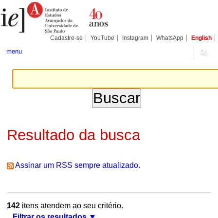
Ir
Ferramentas
Seções
para
Pessoais
o
conteúdo.
|
Cadastre-se
YouTube
Instagram
WhatsApp
English
Ir
para
menu
a
navegação
Resultado da busca
Assinar um RSS sempre atualizado.
142
itens atendem ao seu critério.
Filtrar os resultados