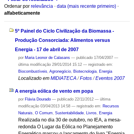
Ordenar por
relevância
·
data (mais recente primeiro)
·
alfabeticamente
5º Painel do Ciclo Civilização da Biomassa -
Produção Consorciada: Alimentos versus
Energia - 17 de abril de 2007
por
Maria Leonor de Calasans
—
publicado
17/04/2007
—
última modificação
29/01/2014 15:12
— registrado em:
Biocombustíveis
,
Agronegócio
,
Biotecnologia
,
Energia
Localizado em
MIDIATECA
/
Fotos
/
Eventos 2007
A energia eólica de vento em popa
por
Flávia Dourado
—
publicado
22/11/2012
—
última
modificação
03/04/2013 14:58
— registrado em:
Recursos
Naturais
,
O Comum
,
Sustentabilidade
,
Livros
,
Energia
Realizada no dia 30 de outubro, no IEA, a mesa-
redonda O Lugar da Eólica no Planejamento
Energético marcou o lançamento do livro "Energia