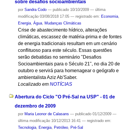
sobre desafios socioambientais
por
Sandra Codo
—
publicado
10/10/2009
—
última
modificação
03/08/2018 17:05
— registrado em:
Economia
,
Energia
,
Água
,
Mudanças Climáticas
Crise de abastecimento hídrico, alterações
climáticas, escassez de matéria-prima e de fontes
de energia tradicionais resultam em um cenário
conflituoso para este século. Essas questões
serão debatidas no seminário "Desafios
Socioambientais para o Século 21", no dia 20 de
outubro e servirá para homenagear o geógrafo e
ambientalista Aziz Ab'Saber.
Localizado em
NOTÍCIAS
Abertura do Ciclo "O Pré-Sal na USP" - 01 de
dezembro de 2009
por
Maria Leonor de Calasans
—
publicado
01/12/2009
—
última modificação
10/12/2013 16:41
— registrado em:
Tecnologia
,
Energia
,
Petróleo
,
Pré-Sal