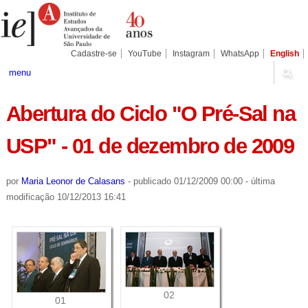
Ir
Ferramentas
Seções
para
Pessoais
o
conteúdo.
|
Cadastre-se
YouTube
Instagram
WhatsApp
English
Ir
para
menu
a
navegação
Abertura do Ciclo "O Pré-Sal na
USP" - 01 de dezembro de 2009
por
Maria Leonor de Calasans
-
publicado
01/12/2009 00:00
-
última
modificação
10/12/2013 16:41
02
01