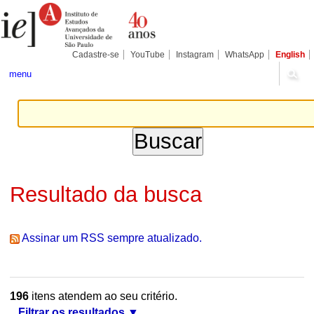
Ir
Ferramentas
Seções
para
Pessoais
o
conteúdo.
|
Cadastre-se
YouTube
Instagram
WhatsApp
English
Ir
para
menu
a
navegação
Resultado da busca
Assinar um RSS sempre atualizado.
196
itens atendem ao seu critério.
Filtrar os resultados