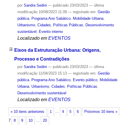
por
Sandra Sedini
—
publicado
23/03/2023
—
última
modificação
10/08/2023 11:09
— registrado em:
Gestão
pública
,
Programa Ano Sabático
,
Mobilidade Urbana
,
Urbanismo
,
Cidades
,
Políticas Públicas
,
Desenvolvimento
sustentável
,
Evento interno
Localizado em
EVENTOS
Eixos da Estruturação Urbana: Origens,
Processo e Contradições
por
Sandra Sedini
—
publicado
23/03/2023
—
última
modificação
11/04/2023 15:13
— registrado em:
Gestão
pública
,
Programa Ano Sabático
,
Evento público
,
Mobilidade
Urbana
,
Urbanismo
,
Cidades
,
Políticas Públicas
,
Desenvolvimento sustentável
Localizado em
EVENTOS
« 10 itens anteriores
1
…
4
5
6
Próximos 10 itens »
7
8
9
10
…
20